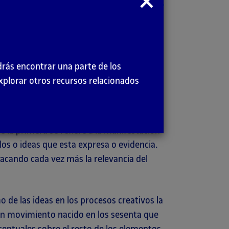
modal
ellas representaciones mentales que
s creencias. El concepto es la unidad
pel vital en todos los aspectos
a parte constitutiva de las prácticas
drás encontrar una parte de los
les, el dibujo mantiene un vínculo de
explorar otros recursos relacionados
Su capacidad para plasmar estructuras y
ta la imaginación, síntesis y vehiculación
bre el arte en general, suele plantearse
 la primera se refiere a la manifestación
ados o ideas que esta expresa o evidencia.
acando cada vez más la relevancia del
 de las ideas en los procesos creativos la
 un movimiento nacido en los sesenta que