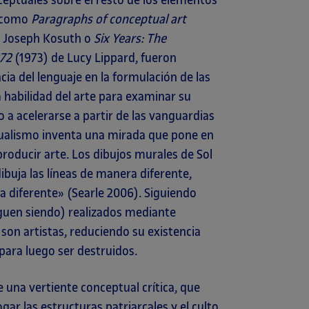
eptuales sobre el resto de los elementos
s como
Paragraphs of conceptual art
e Joseph Kosuth o
Six Years: The
972
(1973) de Lucy Lippard, fueron
a del lenguaje en la formulación de las
a habilidad del arte para examinar su
a acelerarse a partir de las vanguardias
tualismo inventa una mirada que pone en
oducir arte. Los dibujos murales de Sol
buja las líneas de manera diferente,
 diferente» (Searle 2006). Siguiendo
iguen siendo) realizados mediante
on artistas, reduciendo su existencia
para luego ser destruidos.
e una vertiente conceptual crítica, que
ar las estructuras patriarcales y el culto