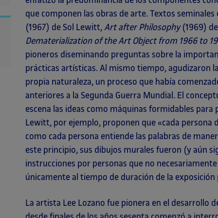
enfatizó la predominancia de los componentes conc
que componen las obras de arte. Textos seminale
(1967) de Sol Lewitt,
Art after Philosophy
(1969) d
Dematerialization of the Art Object from 1966 to 1
pioneros diseminando preguntas sobre la importanci
prácticas artísticas. Al mismo tiempo, agudizaron l
propia naturaleza, un proceso que había comenzado 
anteriores a la Segunda Guerra Mundial. El concep
escena las ideas como máquinas formidables para pr
Lewitt, por ejemplo, proponen que «cada persona di
como cada persona entiende las palabras de manera
este principio, sus dibujos murales fueron (y aún s
instrucciones por personas que no necesariamente s
únicamente al tiempo de duración de la exposición 
La artista Lee Lozano fue pionera en el desarrollo d
desde finales de los años sesenta comenzó a interrog