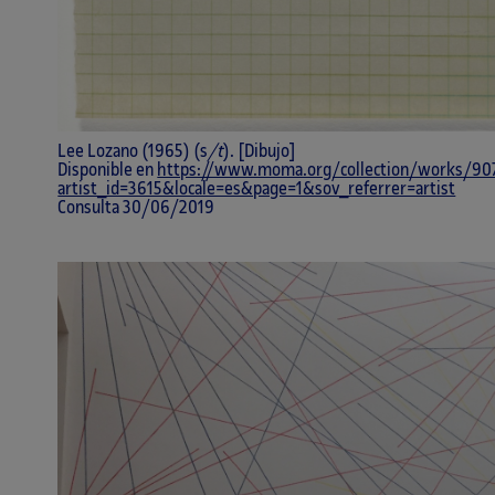
Lee Lozano (1965) (s
/t
). [Dibujo]
Disponible en
https://www.moma.org/collection/works/90
artist_id=3615&locale=es&page=1&sov_referrer=artist
Consulta 30/06/2019