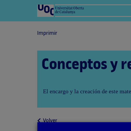
Universitat Oberta
de Catalunya
Imprimir
Conceptos y r
El encargo y la creación de este mat
a
Volver
la