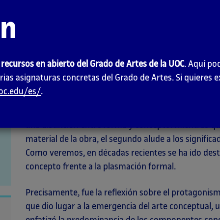
Cuando hablamos de conceptos nos referimos a aqu
ón
constituyen el fundamento de los pensamientos y la
mínima del conocimiento humano y desempeña un pa
asociados a la cognición. En este sentido, resulta un
 recursos en abierto del Grado de Artes de la UOC
. Aquí po
artísticas. Entre todos los medios y lenguajes visua
rias asignaturas concretas del Grado de Artes. Si quieres 
especial cercanía con la producción de conceptos. 
uoc.edu/es/
.
su inmediatez para modelar formas abstractas facili
fluida de elementos conceptuales. En los debates so
una distinción entre forma y concepto: mientras que
material de la obra, el segundo alude a los signific
Como veremos, en décadas recientes se ha ido dest
concepto frente a la plasmación formal.
Precisamente, fue la reflexión sobre el protagonismo
que dio lugar a la emergencia del arte conceptual,