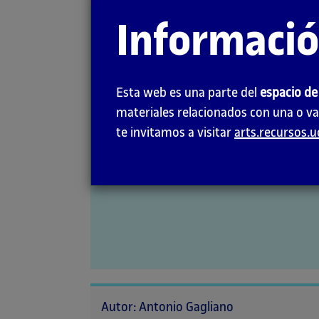
página
Informaci
Concepto
principal
Esta web es una parte del
espacio de
materiales relacionados con una o va
te invitamos a visitar
arts.recursos.
Autor: Antonio Gagliano