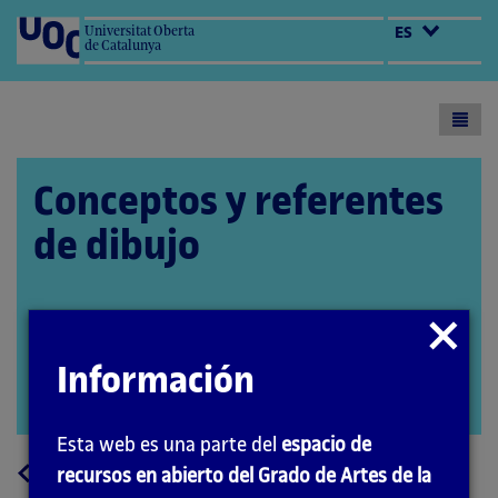
Universitat Oberta
ES
de Catalunya
Toogl
menu
Conceptos y referentes
de dibujo
Cerrar
El encargo y la creación de este material
modal
docente han sido coordinados por la profesora:
Información
Aida Sánchez de Serdio (2020)
Abrir
modal
Esta web es una parte del
espacio de
a
Volver
recursos en abierto del Grado de Artes de la