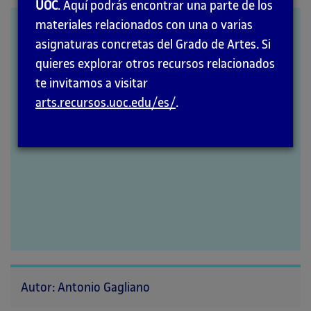
la
UOC
. Aquí podrás encontrar una parte de los
página
materiales relacionados con una o varias
Dibujo y acción
principal
asignaturas concretas del Grado de Artes. Si
quieres explorar otros recursos relacionados
te invitamos a visitar
arts.recursos.uoc.edu/es/
.
Autor: Antonio Gagliano