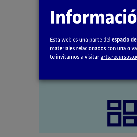
a
Volver
Informaci
la
página
Objetos
principal
Esta web es una parte del
espacio de
materiales relacionados con una o va
te invitamos a visitar
arts.recursos.