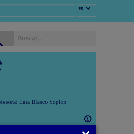
ES
Buscar...
Buscar...
t
ofesora: Laia Blasco Soplon
Abrir
modal
Cerrar