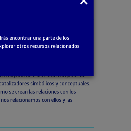
modal
drás encontrar una parte de los
a en el
performance art
, junto con el cual
explorar otros recursos relacionados
a, el tiempo, etc., los objetos y
sea usando objetos existentes (desde
s, cotidianos, materiales diversos) o
 La mayoría de ellos están cargados de
catalizadores simbólicos y conceptuales.
mo se crean las relaciones con los
os relacionamos con ellos y las