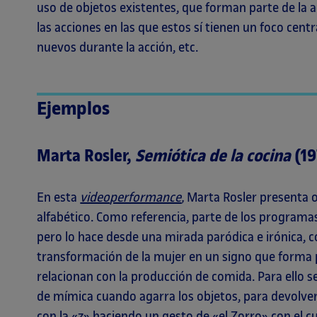
uso de objetos existentes, que forman parte de la a
las acciones en las que estos sí tienen un foco centr
nuevos durante la acción, etc.
Ejemplos
Marta Rosler,
Semiótica de la cocina
(19
En esta
video
performance
,
Marta Rosler presenta o
alfabético. Como referencia, parte de los programa
pero lo hace desde una mirada paródica e irónica, co
transformación de la mujer en un signo que forma 
relacionan con la producción de comida. Para ello se
de mímica cuando agarra los objetos, para devolverl
con la «z» haciendo un gesto de «el Zorro» con el c