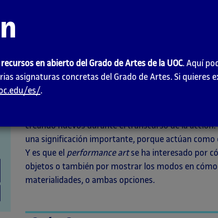
ón
Introducción
 recursos en abierto del Grado de Artes de la UOC
. Aquí po
Aunque el cuerpo es el principal elemento de partid
rias asignaturas concretas del Grado de Artes. Si quieres 
se exploran variables, como el espacio, la copresenci
uoc.edu/es/
.
materialidades juegan también un papel clave, ya 
objetos personales a objetos encontrados, adquirido
creando nuevos durante el transcurso de la acción.
una significación importante, porque actúan como 
Y es que el
performance art
se ha interesado por có
objetos o también por mostrar los modos en cómo n
materialidades, o ambas opciones.