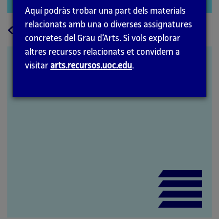
Aquí podràs trobar una part dels materials
modal
relacionats amb una o diverses assignatures
a
Tornar
concretes del Grau d’Arts. Si vols explorar
la
altres recursos relacionats et convidem a
pàgina
Nivells de cultura
visitar
arts.recursos.uoc.edu
.
principal