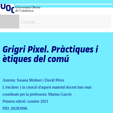
Salta
al
Universitat Oberta
de Catalunya
contingut
C
Grigri Pixel. Pràctiques i
ètiques del comú
Autoria: Susana Moliner i David Pérez
L'encàrrec i la creació d'aquest material docent han estat
coordinats per la professora: Marina Garcés
Primera edició: octubre 2021
PID_00283096