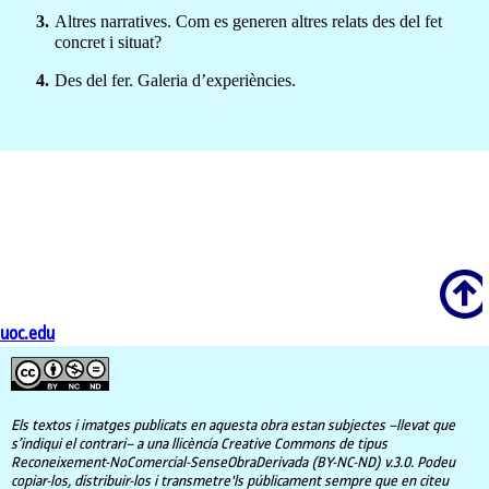
Altres narratives. Com es generen altres relats des del fet
concret i situat?
Des del fer. Galeria d’experiències.
Scroll
uoc.edu
Els textos i imatges publicats en aquesta obra estan subjectes –llevat que
s’indiqui el contrari– a una llicència Creative Commons de tipus
Reconeixement-NoComercial-SenseObraDerivada (BY-NC-ND) v.3.0. Podeu
copiar-los, distribuir-los i transmetre'ls públicament sempre que en citeu