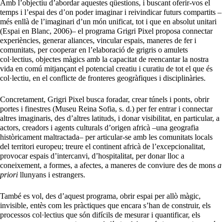
Amb l’objectiu d’abordar aquestes qüestions, i buscant oferir-vos el
temps i l’espai des d’on poder imaginar i reivindicar futurs compartits –
més enllà de l’imaginari d’un món unificat, tot i que en absolut unitari
(Espai en Blanc, 2006)– el programa Grigri Pixel proposa connectar
experiències, generar aliances, vincular espais, maneres de fer i
comunitats, per cooperar en l’elaboració de grigris o amulets
col·lectius, objectes màgics amb la capacitat de reencantar la nostra
vida en comú mitjançant el potencial creatiu i curatiu de tot el que és
col·lectiu, en el conflicte de fronteres geogràfiques i disciplinàries.
Concretament, Grigri Pixel busca foradar, crear túnels i ponts, obrir
portes i finestres (Museu Reina Sofia, s. d.) per fer entrar i connectar
altres imaginaris, des d’altres latituds, i donar visibilitat, en particular, a
actors, creadors i agents culturals d’origen africà –una geografia
històricament maltractada– per articular-se amb les comunitats locals
del territori europeu; treure el continent africà de l’excepcionalitat,
provocar espais d’intercanvi, d’hospitalitat, per donar lloc a
coneixement, a formes, a afectes, a maneres de conviure des de mons
a
priori
llunyans i estrangers.
També es vol, des d’aquest programa, obrir espai per allò màgic,
invisible, entès com les pràctiques que encara s’han de construir, els
processos col·lectius que són difícils de mesurar i quantificar, els