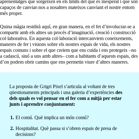
aprenentatges que sorgeixen en els límits del que és inesperat i que són
capaços de canviar-nos a nosaltres mateixos canviant el nostre entorn
més proper.
Quina màgia residirà aquí, en gran manera, en el fet d’involucrar-se a
compartir amb els altres un procés d’imaginació, creació i construcció
col·laborativa. En aquesta col·laboració intercanviem coneixements,
maneres de fer i visions sobre els nostres espais de vida, els nostres
espais comuns i sobre el que creiem que ens cuida i ens protegeix –no
a cadascú, sinó a uns amb altres– com a habitants d’aquests espais, des
d’on podem obrir camins que ens permetin viure d’altres maneres.
La proposta de Grigri Pixel s’articula al voltant de tres
qüestionaments principals i una galeria d’experiències
des
dels quals es vol pensar en el fer com a mitjà per estar
junts i aprendre conjuntament:
El comú. Què implica un món comú?
Hospitalitat. Què passa si s’obren espais de presa de
decisions?