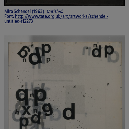
Mira Schendel (1963).
Untitled
.
Font:
http://www.tate.org.uk/art/artworks/schendel-
untitled-t12273