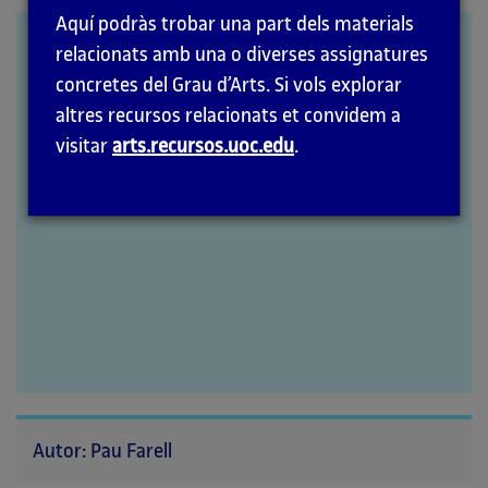
la
Aquí podràs trobar una part dels materials
pàgina
Mira Schendel
relacionats amb una o diverses assignatures
principal
concretes del Grau d’Arts. Si vols explorar
altres recursos relacionats et convidem a
visitar
arts.recursos.uoc.edu
.
Autor: Pau Farell