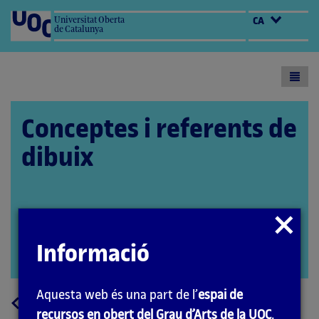
Universitat Oberta
CA
de Catalunya
Toogl
menu
Conceptes i referents de
dibuix
L’encàrrec i la creació d’aquest material
Tancar
docent han estat coordinats per la professora:
modal
Informació
Aida Sánchez de Serdio (2020)
Obrir
modal
Aquesta web és una part de l’
espai de
a
Tornar
recursos en obert del Grau d’Arts de la UOC
.