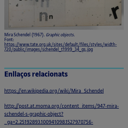
Mira Schendel (1967).
Graphic objects
.
Font:
https://www.tate.org.uk/sites/default/files/styles/width-
720/public/images/schendel_t1999_34_gs.jpg
Enllaços relacionats
https://en.wikipedia.org/wiki/Mira_Schendel
http://post.at.moma.org/content_items/947-mira-
schendel-s-graphic-object?
_ga=2.25192893.100941098.1527970756-