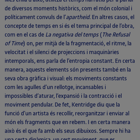
de diversos moments històrics, com el món colonial i
políticament convuls de l’
apartheid
. En altres casos, el
concepte de temps en si és el tema principal de l’obra,
com en el cas de
La negativa del temps
(
The Refusal
of Time
) on, per mitjà de la fragmentació, el ritme, la
velocitat i el silenci de projeccions i maquinàries
intemporals, ens parla de l’entropia constant. En certa
manera, aquests elements són presents també en la
seva obra gràfica i visual: els moviments constants
com les agulles d’un rellotge, incansables i
impossibles d’aturar, l’expansió i la contracció i el
moviment pendular. De fet, Kentridge diu que la
funció d’un artista és recollir, reorganitzar i enviar al
món els fragments que en rebem. I en certa manera
això és el que fa amb els seus dibuixos. Sempre hi ha
una certa dinàmica, un cert moviment, que es