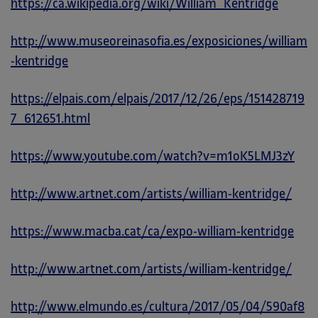
https://ca.wikipedia.org/wiki/William_Kentridge
http://www.museoreinasofia.es/exposiciones/william
-kentridge
https://elpais.com/elpais/2017/12/26/eps/151428719
7_612651.html
https://www.youtube.com/watch?v=m1oK5LMJ3zY
http://www.artnet.com/artists/william-kentridge/
https://www.macba.cat/ca/expo-william-kentridge
http://www.artnet.com/artists/william-kentridge/
http://www.elmundo.es/cultura/2017/05/04/590af8