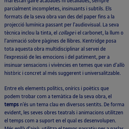
mai estan gaire acabades ni detallades, sempre
parcialment incompletes, insinuants i subtils. Els
formats de la seva obra van des del paper fins a la
projecció lumínica passant per l’audiovisual. La seva
tècnica inclou la tinta, el
collage
i el carbonet, la llum o
l’animació sobre pàgines de llibres. Kentridge posa
tota aquesta obra multidisciplinar al servei de
l’expressió de les emocions i del patiment, per a
insinuar sensacions i vivències en temes que van d’allò
històric i concret al més suggerent i universalitzable.
Entre els elements polítics, onírics i poètics que
podem trobar com a temàtica de la seva obra, el
temps
n’és un tema clau en diversos sentits. De forma
evident, les seves obres teatrals i animacions utilitzen
el temps com a suport en el qual es desenvolupen.
Més enllà d’això, utilitza el temps narratiu per a parlar