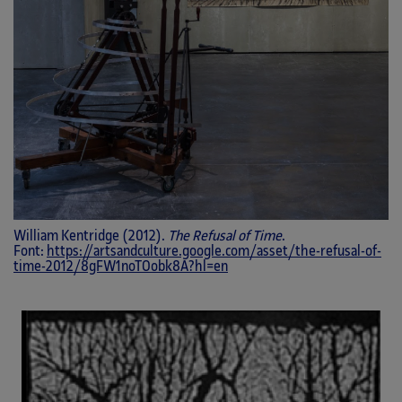
William Kentridge (2012).
The Refusal of Time
.
Font:
https://artsandculture.google.com/asset/the-refusal-of-
time-2012/8gFW1noTOobk8A?hl=en