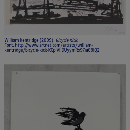
William Kentridge (2009).
Bicycle Kick
.
Font:
http://www.artnet.com/artists/william-
kentridge/bicycle-kick-KCplVIIDUyymRx97ia68IQ2