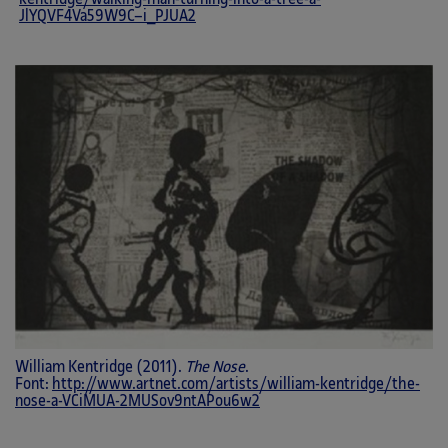
JlYQVF4Va59W9C–i_PJUA2
William Kentridge (2011).
The Nose
.
Font:
http://www.artnet.com/artists/william-kentridge/the-
nose-a-VCiMUA-2MUSov9ntAPou6w2