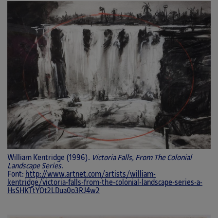
William Kentridge (1996).
Victoria Falls, From The Colonial
Landscape Series
.
Font:
http://www.artnet.com/artists/william-
kentridge/victoria-falls-from-the-colonial-landscape-series-a-
HsSHKTtYOt2LDua0o3RJ4w2