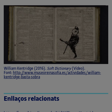
William Kentridge (2016).
Soft Dictionary
(Vídeo).
Font:
http://www.museoreinasofia.es/actividades/william-
kentridge-basta-sobra
Enllaços relacionats