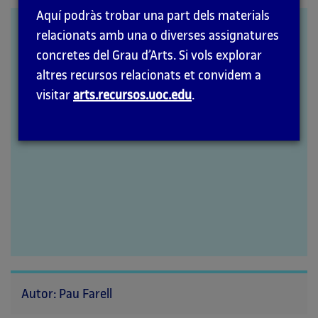
la
Aquí podràs trobar una part dels materials
pàgina
William Kentridge
relacionats amb una o diverses assignatures
principal
concretes del Grau d’Arts. Si vols explorar
altres recursos relacionats et convidem a
visitar
arts.recursos.uoc.edu
.
Autor: Pau Farell