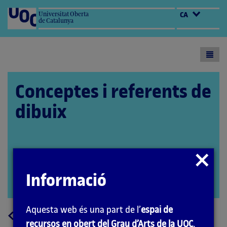
Universitat Oberta
CA
de Catalunya
Toogl
menu
Conceptes i referents de
dibuix
L’encàrrec i la creació d’aquest material
Tancar
docent han estat coordinats per la professora:
modal
Informació
Aida Sánchez de Serdio (2020)
Obrir
modal
Aquesta web és una part de l’
espai de
a
Tornar
recursos en obert del Grau d’Arts de la UOC
.