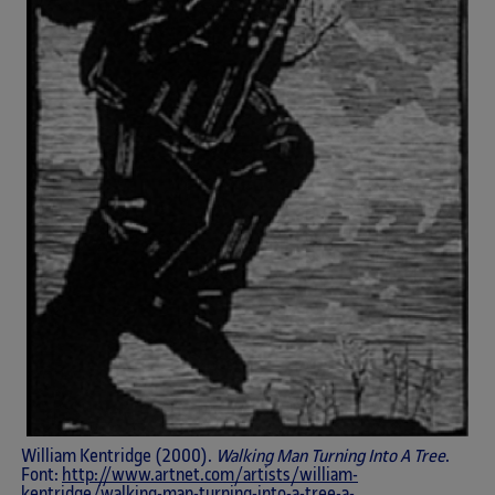
William Kentridge (2000).
Walking Man Turning Into A Tree
.
Font:
http://www.artnet.com/artists/william-
kentridge/walking-man-turning-into-a-tree-a-