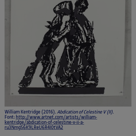
William Kentridge (2016).
Abdication of Celestine V (II)
.
Font:
http://www.artnet.com/artists/william-
kentridge/abdication-of-celestine-v-ii-a-
ru3NmgS6K9LReU6R4I0tVA2