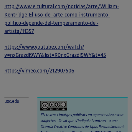
http://www.elcultural.com/noticias/arte/William-
Kentridge-El-uso-del-arte-como-instrumento-
politico-depende-del-temperamento-del-
artista/11357
https://www.youtube.com/watch?
v=nxGrazdl9WY&list=RDnxGrazdl9WY&t=45
https://vimeo.com/212907506
uoc.edu
Els textos i imatges publicats en aquesta obra estan
subjectes –llevat que s’indiqui el contrari– a una
llicència Creative Commons de tipus Reconeixement-