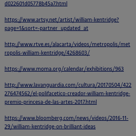
d022601d05778b45a7.html
https://www.artsy.net/artist/william-kentridge?
page=1&sort=-partner_updated_at
http://www.rtve.es/alacarta/videos/metropolis/met
ropolis-william-kentridge/4268603/
https://www.moma.org/calendar/exhibitions/963
http://www.lavanguardia.com/cultura/20170504/422
276474562/el-polifacetico-creador-william-kentridge-
premio-princesa-de-las-artes-2017.html
https://www.bloomberg.com/news/videos/2016-11-
29/william-kentridge-on-brilliant-ideas