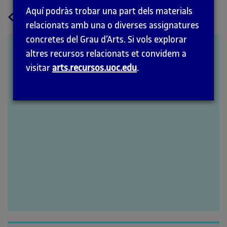
Aquí podràs trobar una part dels materials
a
Tornar
relacionats amb una o diverses assignatures
la
concretes del Grau d’Arts. Si vols explorar
pàgina
Santiago Sierra: l’art com a
altres recursos relacionats et convidem a
principal
metàfora del treball
visitar
arts.recursos.uoc.edu
.