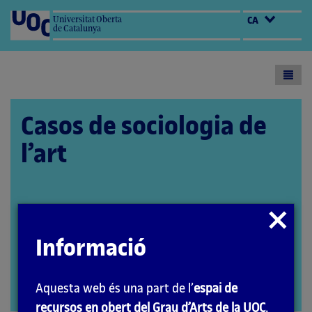
Universitat Oberta
CA
de Catalunya
Toogl
menu
Casos de sociologia de
l’art
L'encàrrec i la creació d'aquest material docent
Tancar
han estat coordinats per la professora: Aida
modal
Informació
Sánchez de Serdio Martín
PID_00275791
Aquesta web és una part de l’
espai de
Segona edició: setembre 2021
Obrir
recursos en obert del Grau d’Arts de la UOC
.
modal