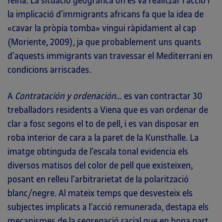
feina. La situació geogràfica on es va realitzar l’acció i
la implicació d’immigrants africans fa que la idea de
«cavar la pròpia tomba» vingui ràpidament al cap
(Moriente, 2009), ja que probablement uns quants
d’aquests immigrants van travessar el Mediterrani en
condicions arriscades.
A
Contratación y ordenación
… es van contractar 30
treballadors residents a Viena que es van ordenar de
clar a fosc segons el to de pell, i es van disposar en
roba interior de cara a la paret de la Kunsthalle. La
imatge obtinguda de l’escala tonal evidencia els
diversos matisos del color de pell que existeixen,
posant en relleu l’arbitrarietat de la polarització
blanc/negre. Al mateix temps que desvesteix els
subjectes implicats a l’acció remunerada, destapa els
mecanismes de la segregació racial que en bona part