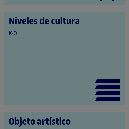
Niveles de cultura
QUE
K-O
PERTENECE
A
LAS
CATEGORÍAS:
Objeto artístico