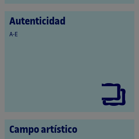
Autenticidad
QUE
A-E
PERTENECE
A
LAS
CATEGORÍAS:
Campo artístico