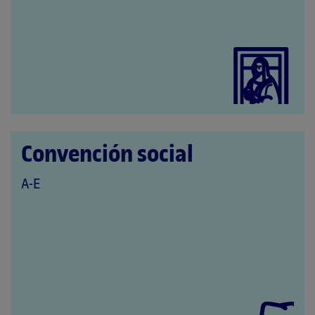
LAS
CATEGORÍAS:
Convención social
QUE
A-E
PERTENECE
A
LAS
CATEGORÍAS: