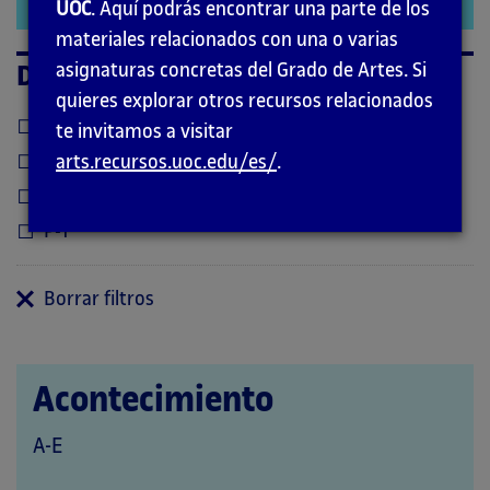
UOC
. Aquí podrás encontrar una parte de los
modal
materiales relacionados con una o varias
asignaturas concretas del Grado de Artes. Si
Diccionario
quieres explorar otros recursos relacionados
A-E
te invitamos a visitar
F-J
arts.recursos.uoc.edu/es/
.
K-O
P-T
Borrar filtros
Acontecimiento
QUE
A-E
PERTENECE