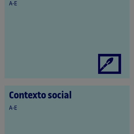
QUE
A-E
PERTENECE
A
LAS
CATEGORÍAS:
Contexto social
QUE
A-E
PERTENECE
A