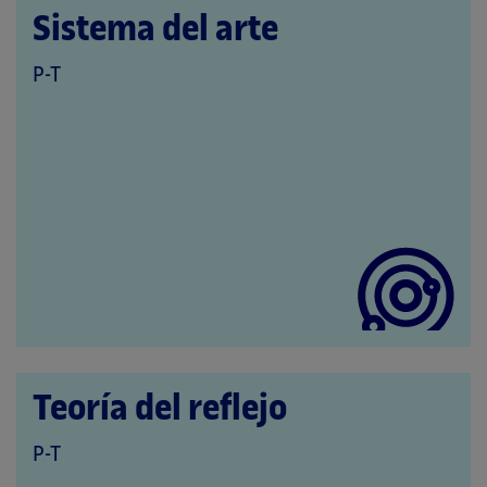
Sistema del arte
QUE
P-T
PERTENECE
A
LAS
CATEGORÍAS:
Teoría del reflejo
QUE
P-T
PERTENECE