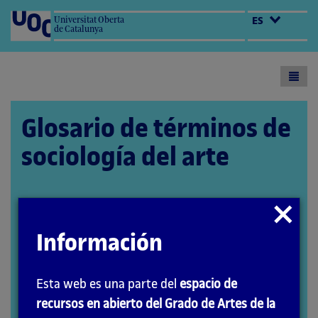
Universitat Oberta
ES
de Catalunya
Toogl
menu
Glosario de términos de
sociología del arte
Cerrar
Autoría: Daniel de Gracia
modal
El encargo y la creación de este recurso de
Información
aprendizaje UOC han sido coordinados por la
profesora Aida Sánchez de Serdio Martín
Esta web es una parte del
espacio de
PID_00307688
recursos en abierto del Grado de Artes de la
Segunda edición: septiembre 2025
Abrir