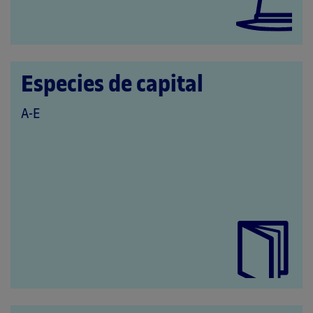
Especies de capital
QUE
A-E
PERTENECE
A
LAS
CATEGORÍAS: