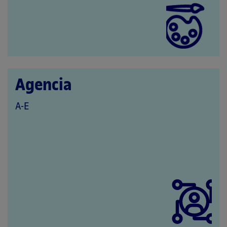
Agencia
QUE
A-E
PERTENECE
A
LAS
CATEGORÍAS: