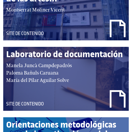
autor/autores:
Montserrat Moliner Vicent
DEL
SITE DE CONTENIDO
TIPO:
Laboratorio de documentación
autor/autores:
Manela Juncà Campdepadrós
Paloma Bañuls Caruana
María del Pilar Aguilar Solve
DEL
SITE DE CONTENIDO
TIPO:
Orientaciones metodológicas