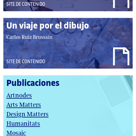
DEL
SITE DE CONTENIDO
TIPO:
Un viaje por el dibujo
autor/autores:
Carlos Ruiz Brussain
DEL
SITE DE CONTENIDO
TIPO:
Publicaciones
Artnodes
Arts Matters
Design Matters
Humanitats
Mosaic