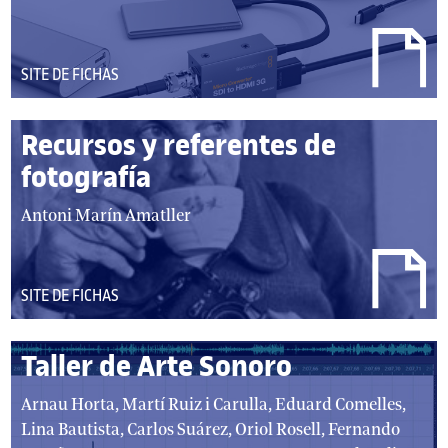
DEL
SITE DE FICHAS
TIPO:
Recursos y referentes de
fotografía
autor/autores:
Antoni Marín Amatller
DEL
SITE DE FICHAS
TIPO:
Taller de Arte Sonoro
autor/autores:
Arnau Horta, Martí Ruiz i Carulla, Eduard Comelles,
Lina Bautista, Carlos Suárez, Oriol Rosell, Fernando