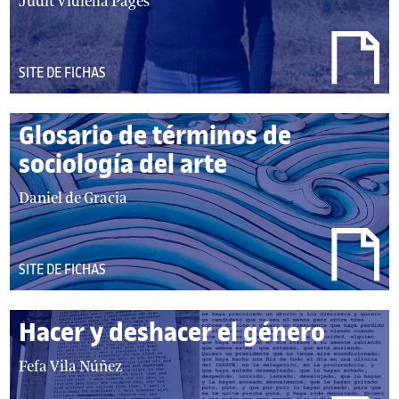
Judit Vidiella Pagès
DEL
SITE DE FICHAS
TIPO:
Glosario de términos de
sociología del arte
autor/autores:
Daniel de Gracia
DEL
SITE DE FICHAS
TIPO:
Hacer y deshacer el género
autor/autores:
Fefa Vila Núñez