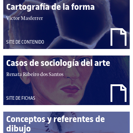
Cartografía de la forma
autor/autores:
Victor Masferrer
DEL
SITE DE CONTENIDO
TIPO:
Casos de sociología del arte
autor/autores:
Renata Ribeiro dos Santos
DEL
SITE DE FICHAS
TIPO:
Conceptos y referentes de
dibujo