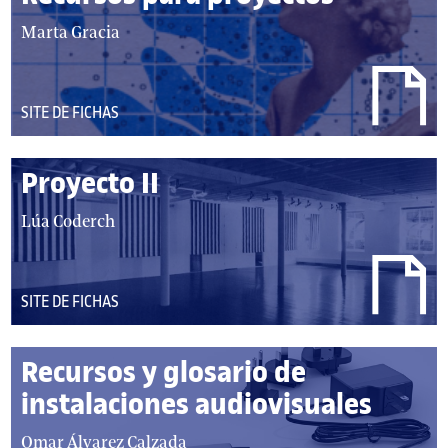
autor/autores:
Marta Gracia
DEL
SITE DE FICHAS
TIPO:
Proyecto II
autor/autores:
Lúa Coderch
DEL
SITE DE FICHAS
TIPO:
Recursos y glosario de
instalaciones audiovisuales
autor/autores:
Omar Álvarez Calzada