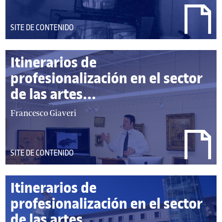
DEL
SITE DE CONTENIDO
TIPO:
Itinerarios de
profesionalización en el sector
de las artes...
autor/autores:
Francesco Giaveri
DEL
SITE DE CONTENIDO
TIPO:
Itinerarios de
profesionalización en el sector
de las artes...