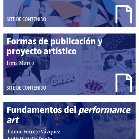
DEL
SITE DE CONTENIDO
TIPO:
Formas de publicación y
proyecto artístico
autor/autores:
Irma Marco
DEL
SITE DE CONTENIDO
TIPO:
Fundamentos del
performance
art
autor/autores:
Jaume Ferrete Vázquez