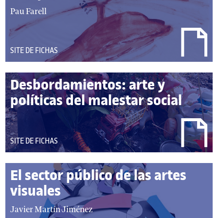
autor/autores:
Pau Farell
DEL
SITE DE FICHAS
TIPO:
Desbordamientos: arte y
políticas del malestar social
autor/autores:
DEL
SITE DE FICHAS
TIPO:
El sector público de las artes
visuales
autor/autores:
Javier Martín-Jiménez