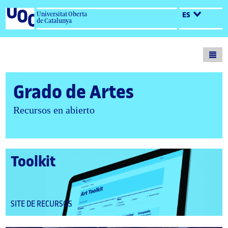
Universitat Oberta
ES
de Catalunya
Toogl
men
Grado de Artes
Recursos en abierto
Toolkit
autor/autores:
DEL
SITE DE RECURSOS
TIPO: