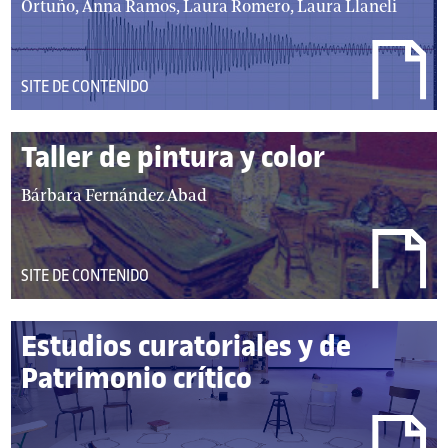
Ortuño, Anna Ramos, Laura Romero, Laura Llaneli
DEL
SITE DE CONTENIDO
TIPO:
Taller de pintura y color
autor/autores:
Bárbara Fernández Abad
DEL
SITE DE CONTENIDO
TIPO:
Estudios curatoriales y de
Patrimonio crítico
autor/autores: