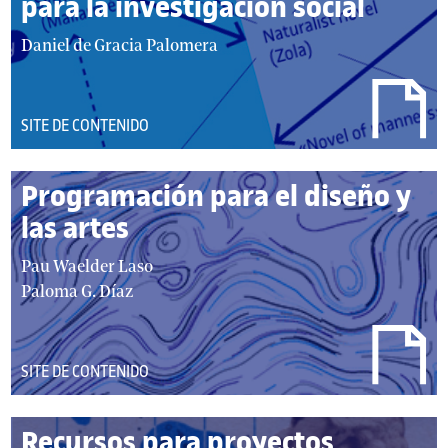
para la investigación social
autor/autores:
Daniel de Gracia Palomera
DEL
SITE DE CONTENIDO
TIPO:
Programación para el diseño y
las artes
autor/autores:
Pau Waelder Laso
Paloma G. Díaz
DEL
SITE DE CONTENIDO
TIPO:
Recursos para proyectos