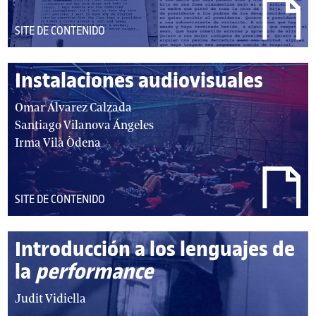
DEL
SITE DE CONTENIDO
TIPO:
Instalaciones audiovisuales
autor/autores:
Omar Álvarez Calzada
Santiago Vilanova Ángeles
Irma Vilà Òdena
DEL
SITE DE CONTENIDO
TIPO:
Introducción a los lenguajes de
la
performance
autor/autores:
Judit Vidiella