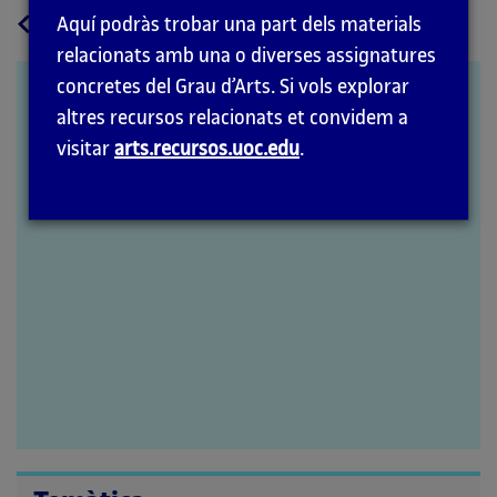
a
Tornar
Aquí podràs trobar una part dels materials
la
relacionats amb una o diverses assignatures
pàgina
concretes del Grau d’Arts. Si vols explorar
01_Transitar el lloc. Guia
principal
altres recursos relacionats et convidem a
d’observació i prospectiva
visitar
arts.recursos.uoc.edu
.