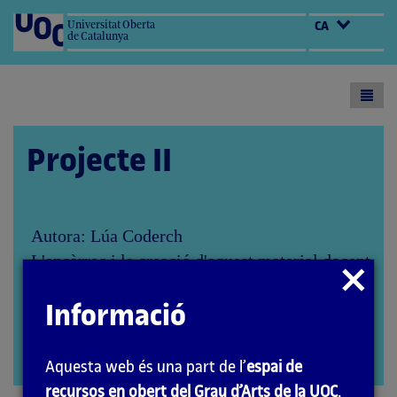
Universitat Oberta
CA
de Catalunya
Toogl
menu
Projecte II
Autora: Lúa Coderch
L'encàrrec i la creació d'aquest material docent
Tancar
han estat coordinats per les professores: Aida
modal
Sánchez de Serdio Martín i María Iñigo Clavo
Informació
(2020)
PID_00271388
Obrir
Aquesta web és una part de l’
espai de
modal
recursos en obert del Grau d’Arts de la UOC
.