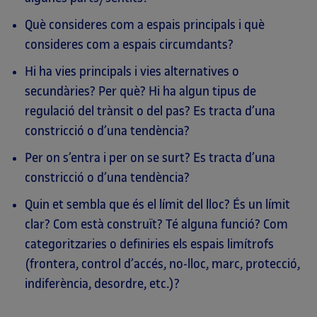
Què consideres com a espais principals i què
consideres com a espais circumdants?
Hi ha vies principals i vies alternatives o
secundàries? Per què? Hi ha algun tipus de
regulació del trànsit o del pas? Es tracta d’una
constricció o d’una tendència?
Per on s’entra i per on se surt? Es tracta d’una
constricció o d’una tendència?
Quin et sembla que és el límit del lloc? És un límit
clar? Com està construït? Té alguna funció? Com
categoritzaries o definiries els espais limítrofs
(frontera, control d’accés, no-lloc, marc, protecció,
indiferència, desordre, etc.)?