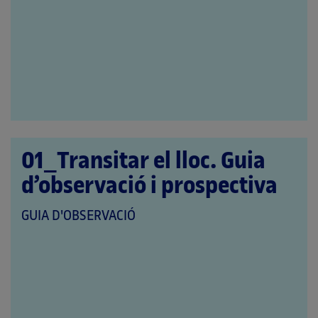
A
LES
CATEGORIES:
01_Transitar el lloc. Guia
d’observació i prospectiva
QUE
GUIA D'OBSERVACIÓ
PERTANY
A
LES
CATEGORIES: