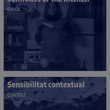
QUE
CASOS
PERTANY
A
LES
CATEGORIES:
Sensibilitat contextual
QUE
CONTEXT
PERTANY
A