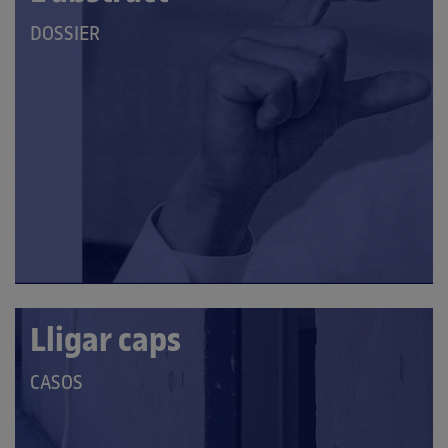
QUE
DOSSIER
PERTANY
A
LES
CATEGORIES:
Lligar caps
QUE
CASOS
PERTANY
A