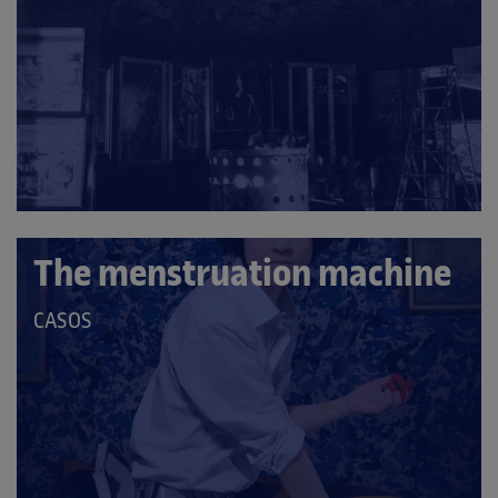
LES
CATEGORIES:
The menstruation machine
QUE
CASOS
PERTANY
A
LES
CATEGORIES: