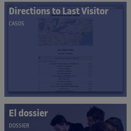
Directions to Last Visitor
QUE
CASOS
PERTANY
A
LES
CATEGORIES:
El dossier
QUE
DOSSIER