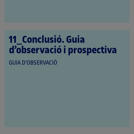
11_Conclusió. Guia
d’observació i prospectiva
QUE
GUIA D'OBSERVACIÓ
PERTANY
A
LES
CATEGORIES: