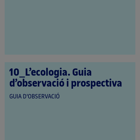
A
LES
CATEGORIES:
10_L’ecologia. Guia
d’observació i prospectiva
QUE
GUIA D'OBSERVACIÓ
PERTANY
A
LES
CATEGORIES: