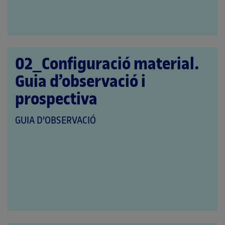
02_Configuració material.
Guia d’observació i
prospectiva
QUE
GUIA D'OBSERVACIÓ
PERTANY
A
LES
CATEGORIES: