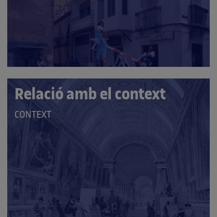
CATEGORIES:
Relació amb el context
QUE
CONTEXT
PERTANY
A
LES
CATEGORIES: