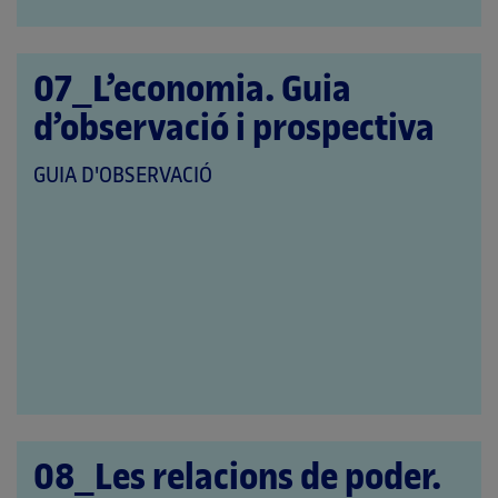
07_L’economia. Guia
d’observació i prospectiva
QUE
GUIA D'OBSERVACIÓ
PERTANY
A
LES
CATEGORIES:
08_Les relacions de poder.