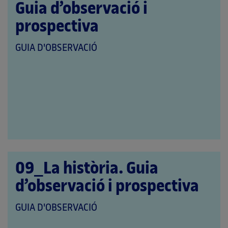
Guia d’observació i
prospectiva
QUE
GUIA D'OBSERVACIÓ
PERTANY
A
LES
CATEGORIES:
09_La història. Guia
d’observació i prospectiva
QUE
GUIA D'OBSERVACIÓ
PERTANY