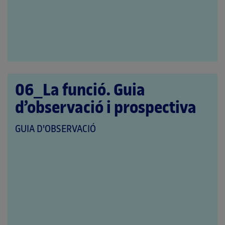
CATEGORIES:
06_La funció. Guia
d’observació i prospectiva
QUE
GUIA D'OBSERVACIÓ
PERTANY
A
LES
CATEGORIES: