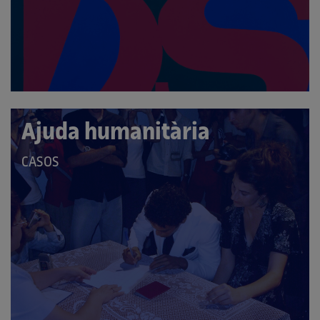
Ajuda humanitària
QUE
CASOS
PERTANY
A
LES
CATEGORIES: