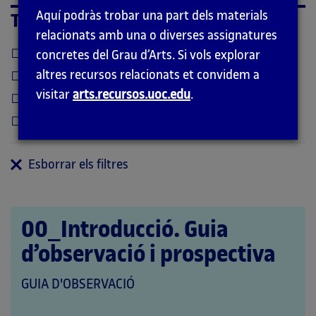
Aquí podràs trobar una part dels materials
Temàtica
relacionats amb una o diverses assignatures
Casos
concretes del Grau d’Arts. Si vols explorar
altres recursos relacionats et convidem a
Dossier
visitar
arts.recursos.uoc.edu
.
Context
Guia d'observació
Esborrar els filtres
00_Introducció. Guia
d’observació i prospectiva
QUE
GUIA D'OBSERVACIÓ
PERTANY