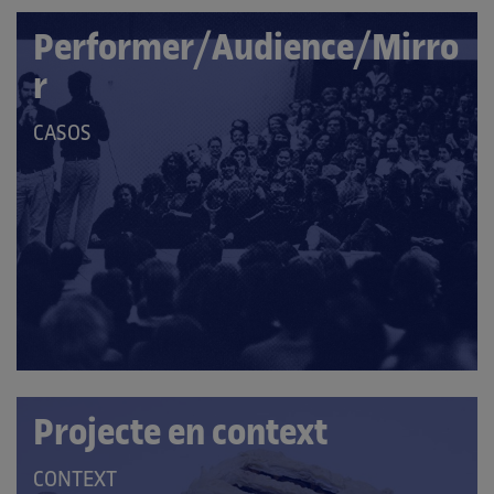
Performer/Audience/Mirro
r
QUE
CASOS
PERTANY
A
LES
CATEGORIES:
Projecte en context
QUE
CONTEXT