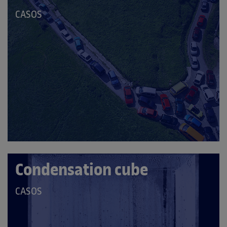
QUE
CASOS
PERTANY
A
LES
CATEGORIES:
Condensation cube
QUE
CASOS
PERTANY
A