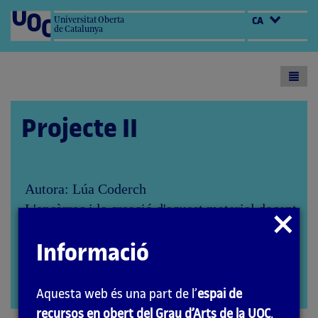
Universitat Oberta
CA
de Catalunya
Toogl
menu
Projecte II
Autora: Lúa Coderch
L'encàrrec i la creació d'aquest material docent
Tancar
han estat coordinats per les professores: Aida
modal
Sánchez de Serdio Martín i María Iñigo Clavo
Informació
(2020)
PID_00271388
Obrir
Aquesta web és una part de l’
espai de
modal
recursos en obert del Grau d’Arts de la UOC
.