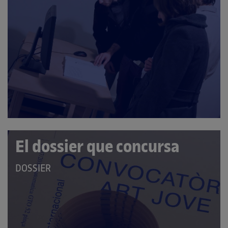
PERTANY
A
LES
CATEGORIES:
El dossier que concursa
QUE
DOSSIER
PERTANY
A
LES