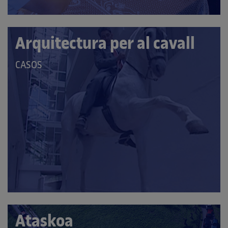
Arquitectura per al cavall
QUE
CASOS
PERTANY
A
LES
CATEGORIES:
Ataskoa