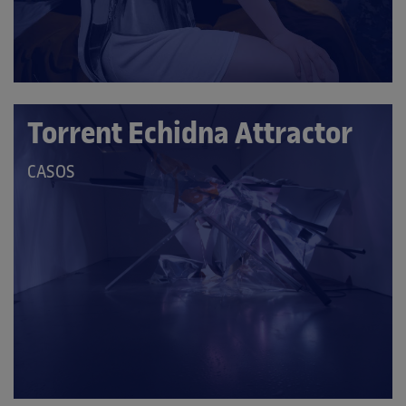
Torrent Echidna Attractor
QUE
CASOS
PERTANY
A
LES
CATEGORIES: