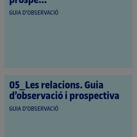
prospe...
QUE
GUIA D'OBSERVACIÓ
PERTANY
A
LES
CATEGORIES:
05_Les relacions. Guia
d’observació i prospectiva
QUE
GUIA D'OBSERVACIÓ
PERTANY
A
LES