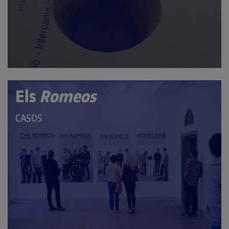
CATEGORIES:
Els
Romeos
QUE
CASOS
PERTANY
A
LES
CATEGORIES: