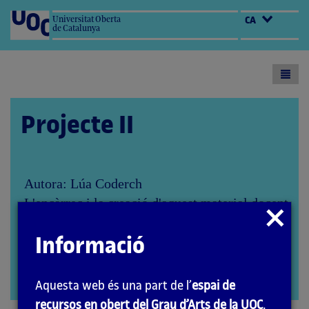
Universitat Oberta
CA
de Catalunya
Toogl
menu
Projecte II
Autora: Lúa Coderch
L'encàrrec i la creació d'aquest material docent
Tancar
han estat coordinats per les professores: Aida
modal
Sánchez de Serdio Martín i María Iñigo Clavo
Informació
(2020)
PID_00271388
Obrir
Aquesta web és una part de l’
espai de
modal
recursos en obert del Grau d’Arts de la UOC
.