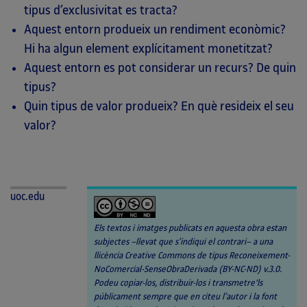
tipus d’exclusivitat es tracta?
Aquest entorn produeix un rendiment econòmic?
Hi ha algun element explícitament monetitzat?
Aquest entorn es pot considerar un recurs? De quin
tipus?
Quin tipus de valor produeix? En què resideix el seu
valor?
uoc.edu
Els textos i imatges publicats en aquesta obra estan
subjectes –llevat que s’indiqui el contrari– a una
llicència Creative Commons de tipus Reconeixement-
NoComercial-SenseObraDerivada (BY-NC-ND) v.3.0.
Podeu copiar-los, distribuir-los i transmetre'ls
públicament sempre que en citeu l’autor i la font