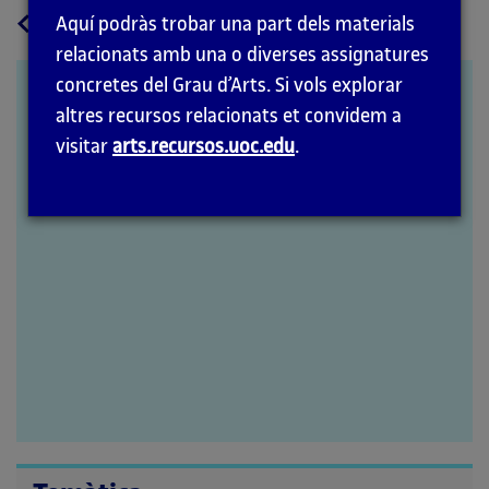
a
Tornar
Aquí podràs trobar una part dels materials
la
relacionats amb una o diverses assignatures
pàgina
concretes del Grau d’Arts. Si vols explorar
07_L’economia. Guia
principal
altres recursos relacionats et convidem a
d’observació i prospectiva
visitar
arts.recursos.uoc.edu
.