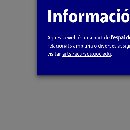
la
Informació
pàgina
Introducció
principal
Aquesta web és una part de l’
espai d
relacionats amb una o diverses assign
visitar
arts.recursos.uoc.edu
.