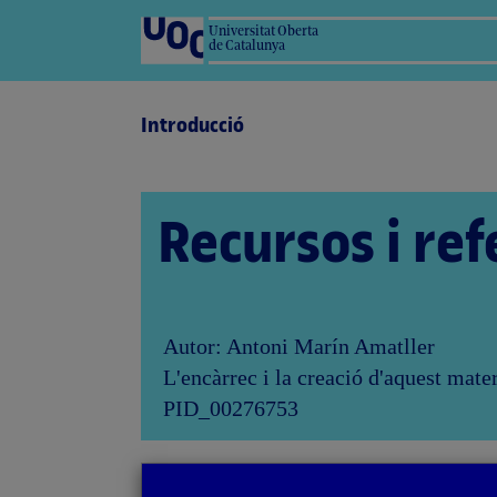
Universitat Oberta
de Catalunya
Introducció
Recursos i ref
Autor: Antoni Marín Amatller
L'encàrrec i la creació d'aquest mate
PID_00276753
a
Tornar