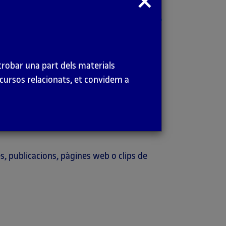
modal
emàtiques del taller de fotografia del
its temàtics i, en el desenvolupament de
que per alguna raó són especialment
trobar una part dels materials
 casos tenen una relació única amb el
ecursos relacionats, et convidem a
 d’un autor al blanc i negre, al
s o de l’espai, o al tractament del color,
t estar referenciat a les fitxes en
es, publicacions, pàgines web o clips de