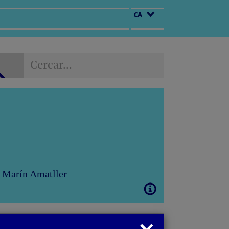
CA
Cercar...
Cercar...
ni Marín Amatller
Obrir
modal
Tancar