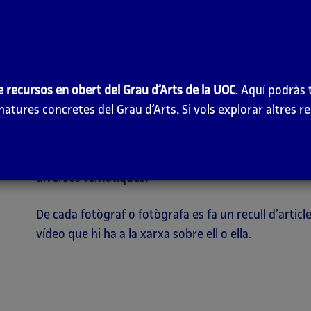
Aquest
site
constitueix un complement a les fitxes t
grau en Arts. Les fitxes es presenten en dotze àmb
cadascuna, se citen els fotògrafs o les fotògrafes 
e recursos en obert del Grau d’Arts de la UOC
. Aquí podràs 
significatius en relació amb el tema tractat. Alguns
atures concretes del Grau d’Arts. Si vols explorar altres r
tema, casos en els quals, clarament, s’associa el nom
tractament del moviment, a la representació del temp
per exemple. En altres casos, però, un mateix nom po
diverses temàtiques.
De cada fotògraf o fotògrafa es fa un recull d’articl
vídeo que hi ha a la xarxa sobre ell o ella.