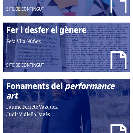
DEL
SITE DE CONTINGUT
TIPUS:
Fer i desfer el gènere
autor/autors:
Fefa Vila Núñez
DEL
SITE DE CONTINGUT
TIPUS:
Fonaments del
performance
art
autor/autors:
Jaume Ferrete Vázquez
Judit Vidiella Pagès