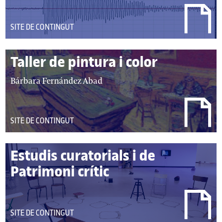
DEL
SITE DE CONTINGUT
TIPUS:
Taller de pintura i color
autor/autors:
Bárbara Fernández Abad
DEL
SITE DE CONTINGUT
TIPUS:
Estudis curatorials i de
Patrimoni crític
autor/autors:
DEL
SITE DE CONTINGUT