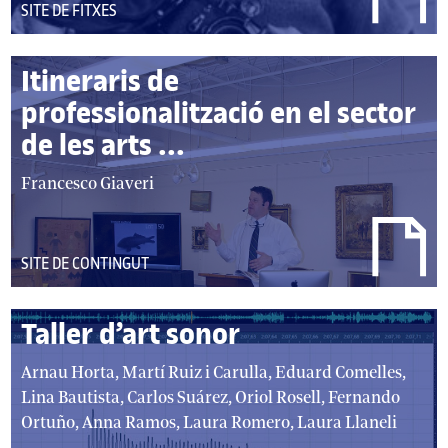
DEL
SITE DE FITXES
TIPUS:
Itineraris de
professionalització en el sector
de les arts ...
autor/autors:
Francesco Giaveri
DEL
SITE DE CONTINGUT
TIPUS:
Taller d’art sonor
autor/autors:
Arnau Horta, Martí Ruiz i Carulla, Eduard Comelles,
Lina Bautista, Carlos Suárez, Oriol Rosell, Fernando
Ortuño, Anna Ramos, Laura Romero, Laura Llaneli