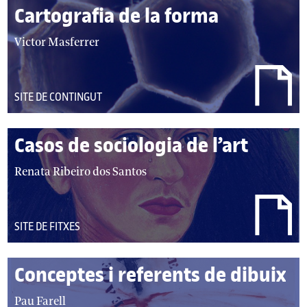
Cartografia de la forma
autor/autors:
Victor Masferrer
DEL
SITE DE CONTINGUT
TIPUS:
Casos de sociologia de l’art
autor/autors:
Renata Ribeiro dos Santos
DEL
SITE DE FITXES
TIPUS:
Conceptes i referents de dibuix
autor/autors:
Pau Farell