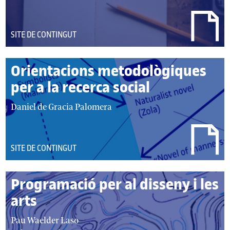
DEL
SITE DE CONTINGUT
TIPUS:
Orientacions metodològiques
per a la recerca social
autor/autors:
Daniel de Gracia Palomera
DEL
SITE DE CONTINGUT
TIPUS:
Programació per al disseny i les
arts
autor/autors:
Pau Waelder Laso