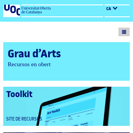
Universitat Oberta
CA
de Catalunya
Toogl
men
Grau d’Arts
Recursos en obert
Toolkit
autor/autors:
DEL
SITE DE RECURSOS
TIPUS: