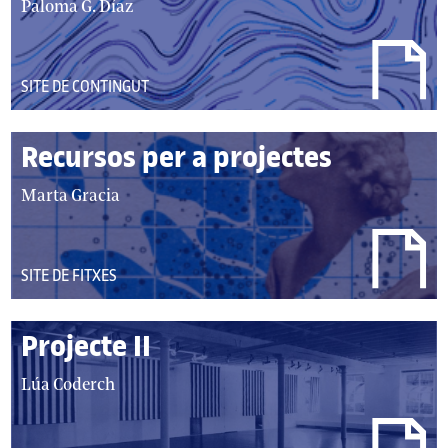
Paloma G. Díaz
DEL
SITE DE CONTINGUT
TIPUS:
Recursos per a projectes
autor/autors:
Marta Gracia
DEL
SITE DE FITXES
TIPUS:
Projecte II
autor/autors:
Lúa Coderch