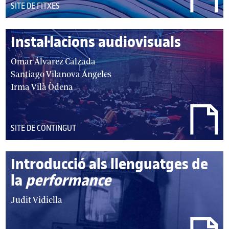
DEL
SITE DE FITXES
TIPUS:
Instal·lacions audiovisuals
autor/autors:
Omar Álvarez Calzada
Santiago Vilanova Ángeles
Irma Vilà Òdena
DEL
SITE DE CONTINGUT
TIPUS:
Introducció als llenguatges de
la
performance
autor/autors:
Judit Vidiella