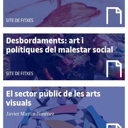
DEL
SITE DE FITXES
TIPUS:
Desbordaments: art i
polítiques del malestar social
autor/autors:
DEL
SITE DE FITXES
TIPUS:
El sector públic de les arts
visuals
autor/autors:
Javier Martín-Jiménez