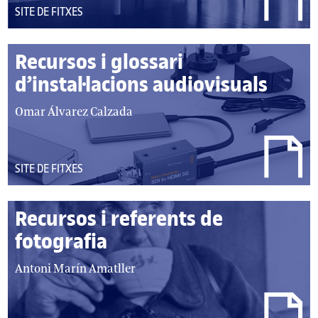
DEL
SITE DE FITXES
TIPUS:
Recursos i glossari
d’instal·lacions audiovisuals
autor/autors:
Omar Álvarez Calzada
DEL
SITE DE FITXES
TIPUS:
Recursos i referents de
fotografia
autor/autors:
Antoni Marín Amatller