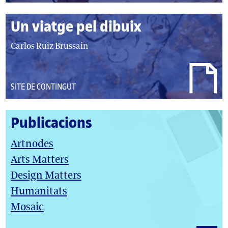
TIPUS:
Un viatge pel dibuix
autor/autors:
Carlos Ruiz Brussain
DEL
SITE DE CONTINGUT
TIPUS:
Publicacions
Artnodes
Arts Matters
Design Matters
Humanitats
Mosaic