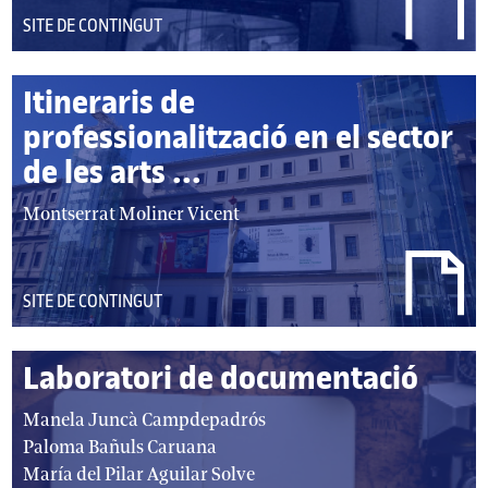
DEL
SITE DE CONTINGUT
TIPUS:
Itineraris de
professionalització en el sector
de les arts ...
autor/autors:
Montserrat Moliner Vicent
DEL
SITE DE CONTINGUT
TIPUS:
Laboratori de documentació
autor/autors:
Manela Juncà Campdepadrós
Paloma Bañuls Caruana
María del Pilar Aguilar Solve