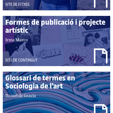
DEL
SITE DE FITXES
TIPUS:
Formes de publicació i projecte
artístic
autor/autors:
Irma Marco
DEL
SITE DE CONTINGUT
TIPUS:
Glossari de termes en
Sociologia de l’art
autor/autors:
Daniel de Gracia