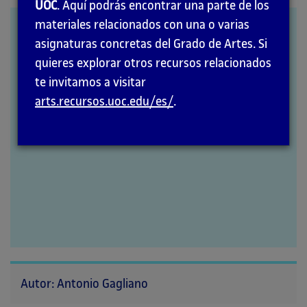
la
UOC
. Aquí podrás encontrar una parte de los
página
materiales relacionados con una o varias
Expresión
principal
asignaturas concretas del Grado de Artes. Si
quieres explorar otros recursos relacionados
te invitamos a visitar
arts.recursos.uoc.edu/es/
.
Autor: Antonio Gagliano