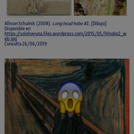
Allison Schulnik (2008).
Long head hobo
#
2. [Dibujo]
Disponible en
https://solohayuna.files.wordpress.com/2015/05/lhhobo2_w
eb.jpg
Consulta 26/06/2019