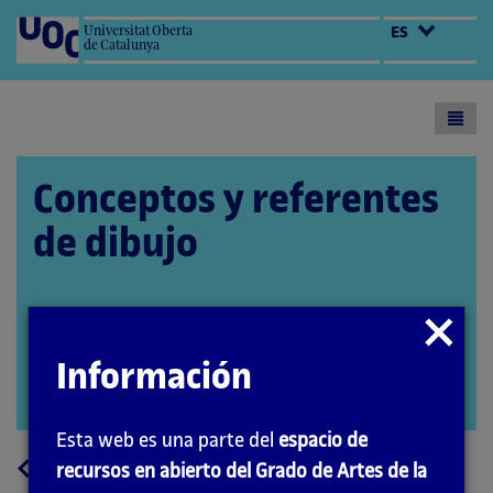
Universitat Oberta
ES
de Catalunya
Toogl
menu
Conceptos y referentes
de dibujo
Cerrar
El encargo y la creación de este material
modal
docente han sido coordinados por la profesora:
Información
Aida Sánchez de Serdio (2020)
Abrir
modal
Esta web es una parte del
espacio de
a
Volver
recursos en abierto del Grado de Artes de la