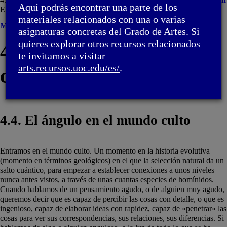
Aquí podrás encontrar una parte de los
El ángulo en el mundo culto
materiales relacionados con una o varias
Menú
asignaturas concretas del Grado de Artes. Si
quieres explorar otros recursos relacionados
4. El ángulo y la
te invitamos a visitar
arts.recursos.uoc.edu/es/
.
concentración de fuerzas
4.4. El ángulo en el mundo culto
Entramos en el mundo culto. Un momento en la historia evolutiva
(momento en términos geológicos) en el que la selección natural da un
salto cuántico, para empezar a establecer conexiones a unos niveles
nunca antes vistos, a través de unas cuantas especies de homínidos.
Cuando hablamos de un pensamiento agudo, o de alguien muy agudo,
queremos decir que es capaz de percibir las cosas con detalle, o que es
ingenioso, capaz de elaborar ideas con rapidez, capaz de «penetrar» las
cosas para ver sus correspondencias, sus relaciones, sus diferencias. Si