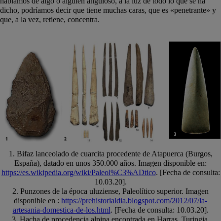
hablamos de algo o alguien anguloso, a la luz de todo lo que se ha
dicho, podríamos decir que tiene muchas caras, que es «penetrante» y
que, a la vez, retiene, concentra.
1. Bifaz lanceolado de cuarcita procedente de Atapuerca (Burgos,
España), datado en unos 350.000 años. Imagen disponible en:
https://es.wikipedia.org/wiki/Paleol%C3%ADtico
. [Fecha de consulta:
10.03.20].
2. Punzones de la época uluziense, Paleolítico superior. Imagen
disponible en :
https://prehistorialdia.blogspot.com/2012/07/la-
artesania-domestica-de-los.html
. [Fecha de consulta: 10.03.20].
3. Hacha de procedencia alpina encontrada en Harras, Turingia,