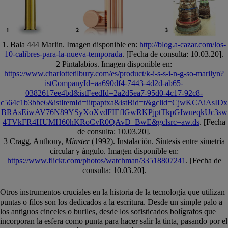
1. Bala 444 Marlin. Imagen disponible en:
http://blog.a-cazar.com/los-
10-calibres-para-la-nueva-temporada
. [Fecha de consulta: 10.03.20].
2 Pintalabios. Imagen disponible en:
https://www.charlottetilbury.com/es/product/k-i-s-s-i-n-g-so-marilyn?
istCompanyId=aa690df4-7443-4d2d-ab65-
0382617ee4bd&istFeedId=2a2d5ea7-95d0-4c17-92c8-
c564c1b3bbe6&istItemId=iitpaptxa&istBid=t&gclid=CjwKCAiAsIDx
BRAsEiwAV76N89YSyXoXvdFIEflGwRKPjptTkpGIwueqkUc3sw
4TVkFR4HUMH60hKRoCvR0QAvD_BwE&gclsrc=aw.ds
. [Fecha
de consulta: 10.03.20].
3 Cragg, Anthony,
Minster
(1992). Instalación. Síntesis entre simetría
circular y ángulo. Imagen disponible en:
https://www.flickr.com/photos/watchman/33518807241
. [Fecha de
consulta: 10.03.20].
Otros instrumentos cruciales en la historia de la tecnología que utilizan
puntas o filos son los dedicados a la escritura. Desde un simple palo a
los antiguos cinceles o buriles, desde los sofisticados bolígrafos que
incorporan la esfera como punta para hacer salir la tinta, pasando por el