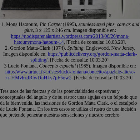
1. Mona Haotoum,
Pin Carpet
(1995),
stainless steel pins, canvas and
glue
, 3 x 125 x 246 cm. Imagen disponible en:
https://nodisparenalartista.wordpress.com/2013/06/26/mona-
hatoum/mona-hatoum-14
. [Fecha de consulta: 10.03.20].
2. Gordon Matta-Clark (1974),
Splitting
, Englewood, New Jersey.
Imagen disponible en:
https://publicdelivery.org/gordon-matta-clark-
splitting/
. [Fecha de consulta: 10.03.20].
3 Lucio Fontana,
Concepto espacial
(1965). Imagen disponible en:
http://www.artnet.fr/artistes/lucio-fontana/concetto-spaziale-attese-
n_HMvhzdRtwDuHky7pF5ow2
. [Fecha de consulta: 10.03.20].
Tres usos de las fuerzas y de las potencialidades expresivas y
conceptuales del ángulo y de su rastro: unas agujas en un felpudo que
da la bienvenida, las incisiones de Gordon Matta Clark, o el escalpelo
de Lucio Fontana. En los tres casos se utiliza el rastro de una incisión
que pretende penetrar nuestras sensaciones y nuestro cerebro.