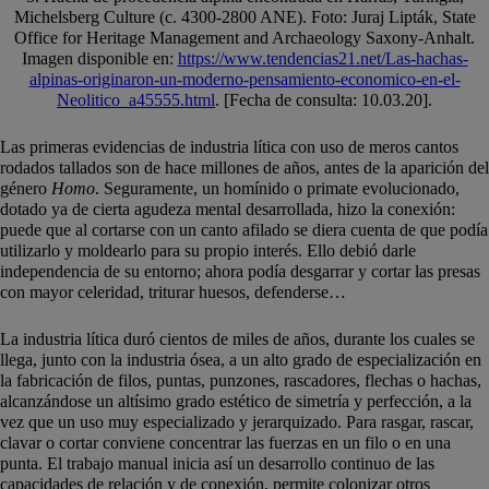
Michelsberg Culture (c. 4300-2800 ANE). Foto: Juraj Lipták, State
Office for Heritage Management and Archaeology Saxony-Anhalt.
Imagen disponible en:
https://www.tendencias21.net/Las-hachas-
alpinas-originaron-un-moderno-pensamiento-economico-en-el-
Neolitico_a45555.html
. [Fecha de consulta: 10.03.20].
Las primeras evidencias de industria lítica con uso de meros cantos
rodados tallados son de hace millones de años, antes de la aparición del
género
Homo
. Seguramente, un homínido o primate evolucionado,
dotado ya de cierta agudeza mental desarrollada, hizo la conexión:
puede que al cortarse con un canto afilado se diera cuenta de que podía
utilizarlo y moldearlo para su propio interés. Ello debió darle
independencia de su entorno; ahora podía desgarrar y cortar las presas
con mayor celeridad, triturar huesos, defenderse…
La industria lítica duró cientos de miles de años, durante los cuales se
llega, junto con la industria ósea, a un alto grado de especialización en
la fabricación de filos, puntas, punzones, rascadores, flechas o hachas,
alcanzándose un altísimo grado estético de simetría y perfección, a la
vez que un uso muy especializado y jerarquizado. Para rasgar, rascar,
clavar o cortar conviene concentrar las fuerzas en un filo o en una
punta. El trabajo manual inicia así un desarrollo continuo de las
capacidades de relación y de conexión, permite colonizar otros