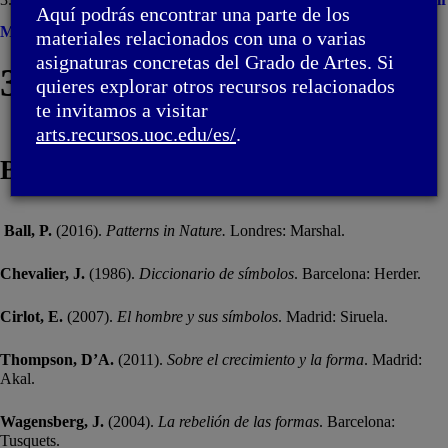
Aquí podrás encontrar una parte de los
Menú
materiales relacionados con una o varias
asignaturas concretas del Grado de Artes. Si
3. Espirales y hélice
quieres explorar otros recursos relacionados
te invitamos a visitar
arts.recursos.uoc.edu/es/
.
Bibliografia
Ball, P.
(2016).
Patterns in Nature.
Londres: Marshal.
Chevalier, J.
(1986).
Diccionario de símbolos
. Barcelona: Herder.
Cirlot, E.
(2007).
El hombre y sus símbolos
. Madrid: Siruela.
Thompson, D’A.
(2011).
Sobre el crecimiento y la forma
. Madrid:
Akal.
Wagensberg, J.
(2004).
La rebelión de las formas
. Barcelona:
Tusquets.