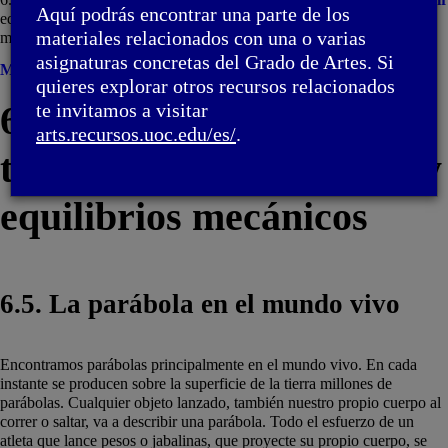
Aquí podrás encontrar una parte de los
equilibrios mecánicos / 6.5. La parábola en el
materiales relacionados con una o varias
mundo vivo
asignaturas concretas del Grado de Artes. Si
Menú
quieres explorar otros recursos relacionados
6. Parábolas y
te invitamos a visitar
arts.recursos.uoc.edu/es/
.
trayectorias. Catenarias y
equilibrios mecánicos
6.5. La parábola en el mundo vivo
Encontramos parábolas principalmente en el mundo vivo. En cada
instante se producen sobre la superficie de la tierra millones de
parábolas. Cualquier objeto lanzado, también nuestro propio cuerpo al
correr o saltar, va a describir una parábola. Todo el esfuerzo de un
atleta que lance pesos o jabalinas, que proyecte su propio cuerpo, se