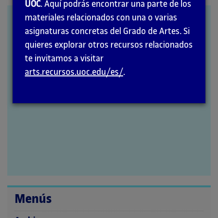
la
UOC
. Aquí podrás encontrar una parte de los
página
materiales relacionados con una o varias
Mi bibliografía digital
, de
principal
asignaturas concretas del Grado de Artes. Si
Lucía Egaña
quieres explorar otros recursos relacionados
te invitamos a visitar
arts.recursos.uoc.edu/es/
.
Menús