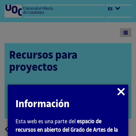
Universitat Oberta
ES
de Catalunya
Toogl
menu
Recursos para
proyectos
Cerrar
Autora: Marta Gracia
modal
Coordinador: Quelic Berga Carreras
Información
PID_00251157
Abrir
modal
Esta web es una parte del
espacio de
a
Volver
recursos en abierto del Grado de Artes de la