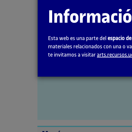
la
Informaci
página
Red de Espacios
principal
de Producción y
Esta web es una parte del
espacio de
Creación de
materiales relacionados con una o va
te invitamos a visitar
arts.recursos.
Cataluña