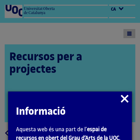
Universitat Oberta
CA
de Catalunya
Toogl
menu
Recursos per a
projectes
Autora: Marta Gracia
Tancar
Coordinador: Quelic Berga Carreras
modal
Informació
PID_00251156
Obrir
modal
Aquesta web és una part de l’
espai de
a
Tornar
recursos en obert del Grau d’Arts de la UOC
.