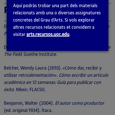
la
Aquí podràs trobar una part dels materials
Referències
pàgina
relacionats amb una o diverses assignatures
principal
concretes del Grau d’Arts. Si vols explorar
Diversos autors (2015).
AIR Array: Perspectivas sobre
altres recursos relacionats et convidem a
Programas de Residencia para Artistas
. Art Motile.
visitar
arts.recursos.uoc.edu
.
Diversos autors (2016).
Art In Context. Learning From
The Field
. Goethe Institute.
Belcher, Wendy Laura (2010). «Cómo dar, recibir y
utilizar retroalimentación».
Cómo escribir un artículo
académico en 12 semanas: Guía para publicar con
éxito
. Mèxic: FLACSO.
Benjamin, Walter (2004).
El autor como productor
(ed. original 1934). Ítaca.