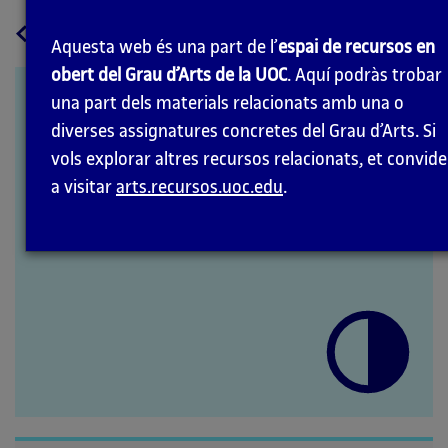
a
Tornar
Aquesta web és una part de l’
espai de recursos en
la
obert del Grau d’Arts de la UOC
. Aquí podràs trobar
pàgina
Louis Daguerre
una part dels materials relacionats amb una o
principal
diverses assignatures concretes del Grau d’Arts. Si
vols explorar altres recursos relacionats, et convid
a visitar
arts.recursos.uoc.edu
.