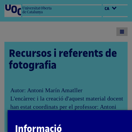
Universitat Oberta
CA
de Catalunya
Toogl
menu
Recursos i referents de
fotografia
Autor: Antoni Marín Amatller
L'encàrrec i la creació d'aquest material docent
han estat coordinats per el professor: Antoni
Marín Amatller
PID_00276753
Obrir
Informació
modal