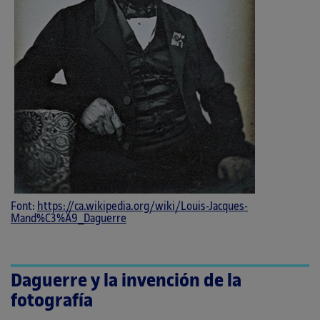
Font:
https://ca.wikipedia.org/wiki/Louis-Jacques-
Mand%C3%A9_Daguerre
Daguerre y la invención de la
fotografía