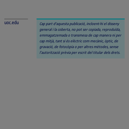
uoc.edu
Cap part d'aquesta publicació, incloent-hi el disseny
general i la coberta, no pot ser copiada, reproduïda,
emmagatzemada o transmesa de cap manera ni per
cap mitjà, tant si és elèctric com mecànic, òptic, de
gravació, de fotocòpia o per altres mètodes, sense
l’autorització prèvia per escrit del titular dels drets.