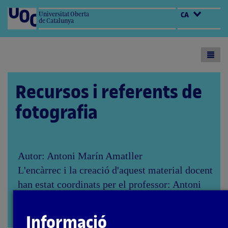
Universitat Oberta
CA
de Catalunya
Toogl
menu
Recursos i referents de
fotografia
Autor: Antoni Marín Amatller
L'encàrrec i la creació d'aquest material docent
han estat coordinats per el professor: Antoni
Marín Amatller
PID_00276753
Obrir
Informació
modal