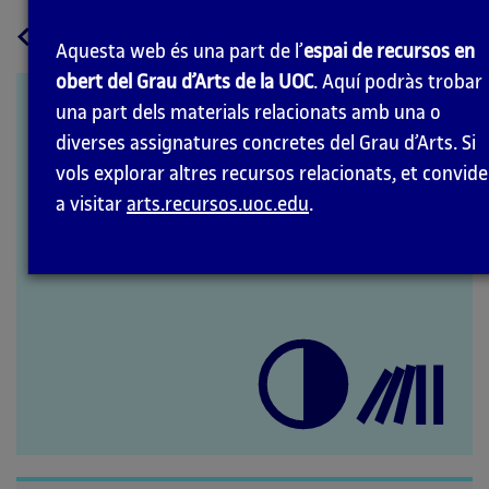
a
Tornar
Aquesta web és una part de l’
espai de recursos en
la
obert del Grau d’Arts de la UOC
. Aquí podràs trobar
pàgina
Hiroshi Sugimoto
una part dels materials relacionats amb una o
principal
diverses assignatures concretes del Grau d’Arts. Si
vols explorar altres recursos relacionats, et convid
a visitar
arts.recursos.uoc.edu
.