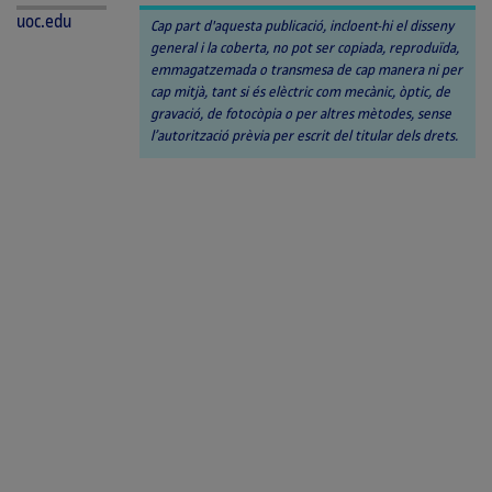
uoc.edu
Cap part d'aquesta publicació, incloent-hi el disseny
general i la coberta, no pot ser copiada, reproduïda,
emmagatzemada o transmesa de cap manera ni per
cap mitjà, tant si és elèctric com mecànic, òptic, de
gravació, de fotocòpia o per altres mètodes, sense
l’autorització prèvia per escrit del titular dels drets.