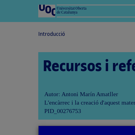
Universitat Oberta
de Catalunya
Introducció
Recursos i ref
Autor: Antoni Marín Amatller
L'encàrrec i la creació d'aquest mate
PID_00276753
a
Tornar