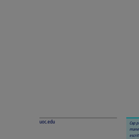
uoc.edu
Cap p
maner
escrit