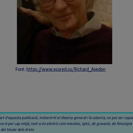
Font:
https://www.ecured.cu/Richard_Avedon
art d'aquesta publicació, incloent-hi el disseny general i la coberta, no pot ser 
a ni per cap mitjà, tant si és elèctric com mecànic, òptic, de gravació, de fotocòpia
 del titular dels drets.