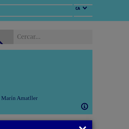
CA
Cercar...
Cercar...
ni Marín Amatller
Obrir
modal
Tancar