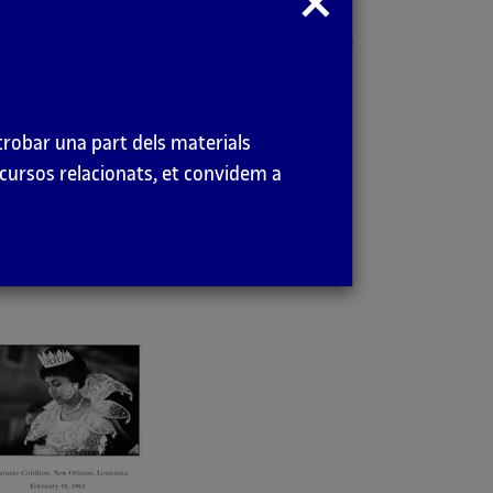
modal
trobar una part dels materials
ecursos relacionats, et convidem a