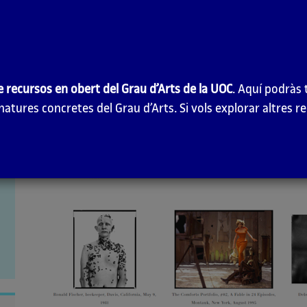
The Richard Avedon Foundation
Pàgina web de la Fundació Richard Avedon.
e recursos en obert del Grau d’Arts de la UOC
. Aquí podràs 
atures concretes del Grau d’Arts. Si vols explorar altres r