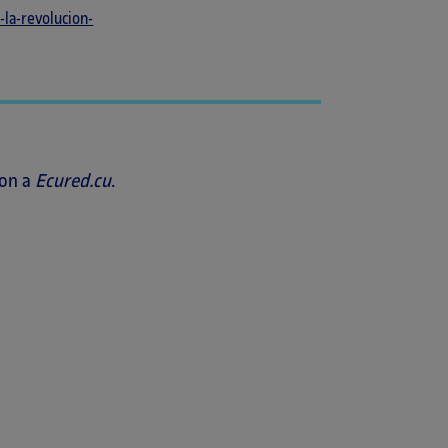
la-revolucion-
don a
Ecured.cu
.