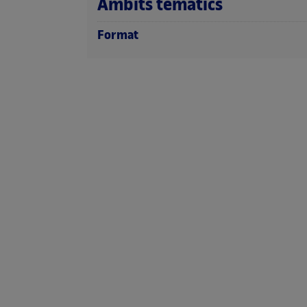
Àmbits temàtics
Format