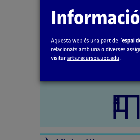
la
Informació
pàgina
Richard Avedon
principal
Aquesta web és una part de l’
espai d
relacionats amb una o diverses assign
visitar
arts.recursos.uoc.edu
.