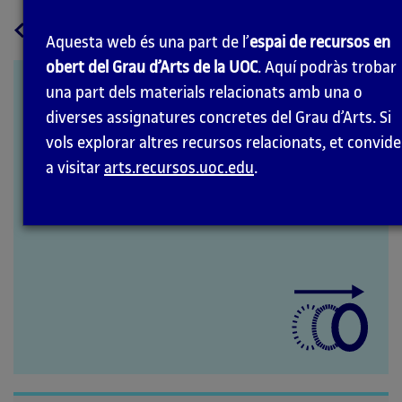
a
Tornar
Aquesta web és una part de l’
espai de recursos en
la
obert del Grau d’Arts de la UOC
. Aquí podràs trobar
pàgina
Ernst Haas
una part dels materials relacionats amb una o
principal
diverses assignatures concretes del Grau d’Arts. Si
vols explorar altres recursos relacionats, et convid
a visitar
arts.recursos.uoc.edu
.