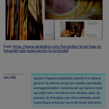
Font:
https://www.xatakafoto.com/fotografos/ernst-haas-el-
fotografo-que-nunca-perdio-la-curiosidad
uoc.edu
Cap part d'aquesta publicació, incloent-hi el disseny
general i la coberta, no pot ser copiada, reproduïda,
emmagatzemada o transmesa de cap manera ni per
cap mitjà, tant si és elèctric com mecànic, òptic, de
gravació, de fotocòpia o per altres mètodes, sense
l’autorització prèvia per escrit del titular dels drets.