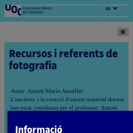
Universitat Oberta
CA
de Catalunya
Toogl
menu
Recursos i referents de
fotografia
Autor: Antoni Marín Amatller
L'encàrrec i la creació d'aquest material docent
han estat coordinats per el professor: Antoni
Marín Amatller
PID_00276753
Obrir
Informació
modal