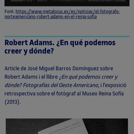
Font:
https://www.metalocus.es/es/noticias/el-fotografo-
norteamericano-robert-adams-en-el-reina-sofia
Robert Adams. ¿En qué podemos
creer y dónde?
Article de José Miguel Barros Domínguez sobre
Robert Adams i el llibre
¿En qué podemos creer y
dónde?
Fotografías del Oeste Americano
, i l’exposició
retrospectiva sobre el fotògraf al Museo Reina Sofía
(2013).