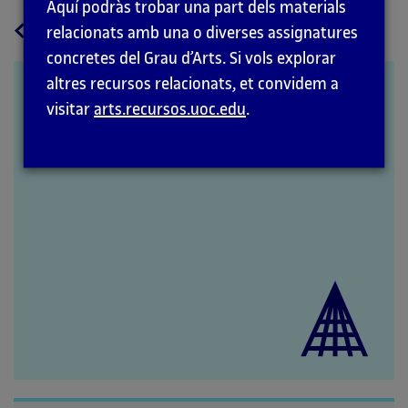
Aquí podràs trobar una part dels materials
a
Tornar
relacionats amb una o diverses assignatures
la
concretes del Grau d’Arts. Si vols explorar
pàgina
altres recursos relacionats, et convidem a
Robert Adams
principal
visitar
arts.recursos.uoc.edu
.