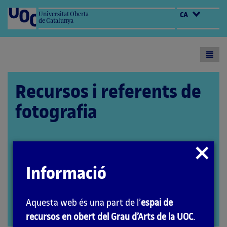
Universitat Oberta
CA
de Catalunya
Toogl
menu
Recursos i referents de
fotografia
Tancar
Autor: Antoni Marín Amatller
modal
L'encàrrec i la creació d'aquest material docent
Informació
han estat coordinats per el professor: Antoni
Marín Amatller
Aquesta web és una part de l’
espai de
PID_00276753
Obrir
recursos en obert del Grau d’Arts de la UOC
.
modal