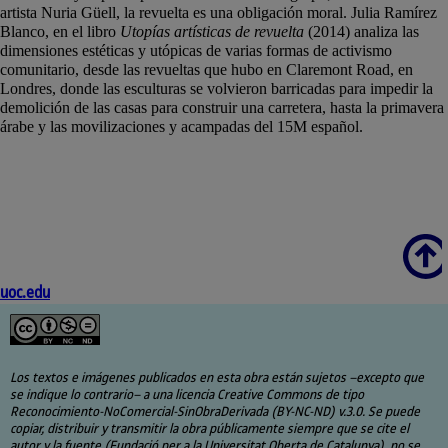
artista Nuria Güell, la revuelta es una obligación moral. Julia Ramírez
Blanco, en el libro
Utopías artísticas de revuelta
(2014) analiza las
dimensiones estéticas y utópicas de varias formas de activismo
comunitario, desde las revueltas que hubo en Claremont Road, en
Londres, donde las esculturas se volvieron barricadas para impedir la
demolición de las casas para construir una carretera, hasta la primavera
árabe y las movilizaciones y acampadas del 15M español.
Scroll
uoc.edu
Los textos e imágenes publicados en esta obra están sujetos –excepto que
se indique lo contrario– a una licencia Creative Commons de tipo
Reconocimiento-NoComercial-SinObraDerivada (BY-NC-ND) v.3.0. Se puede
copiar, distribuir y transmitir la obra públicamente siempre que se cite el
autor y la fuente (Fundació per a la Universitat Oberta de Catalunya), no se