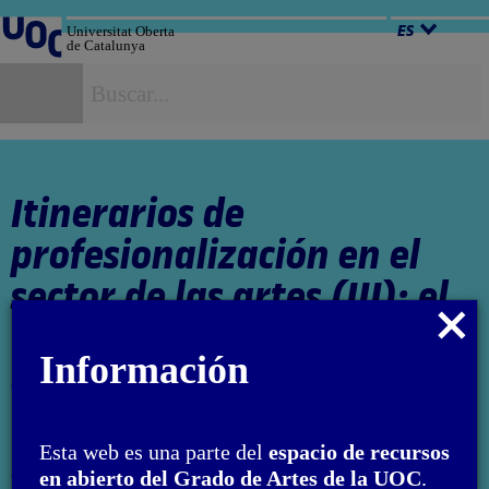
Salta
al
Universitat Oberta
ES
de Catalunya
contenido
B
Itinerarios de
profesionalización en el
sector de las artes (III): el
Cerrar
tercer sector y la
modal
Información
autogestión
Esta web es una parte del
espacio de recursos
Autoría: Montserrat Moliner Vicent
en abierto del Grado de Artes de la UOC
.