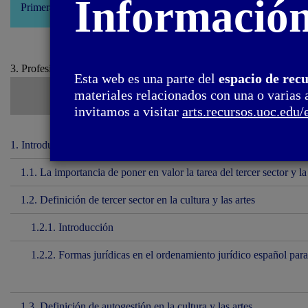
Informació
Primera edición: septiembre 2022
3. Profesionalización / 3.1. ¡La enhorabuena! Ya tienes el título, ¿y 
Esta web es una parte del
espacio de rec
materiales relacionados con una o varias 
invitamos a visitar
arts.recursos.uoc.edu/
1. Introducción
1.1. La importancia de poner en valor la tarea del tercer sector y la
1.2. Definición de tercer sector en la cultura y las artes
1.2.1. Introducción
1.2.2. Formas jurídicas en el ordenamiento jurídico español para
1.3. Definición de autogestión en la cultura y las artes