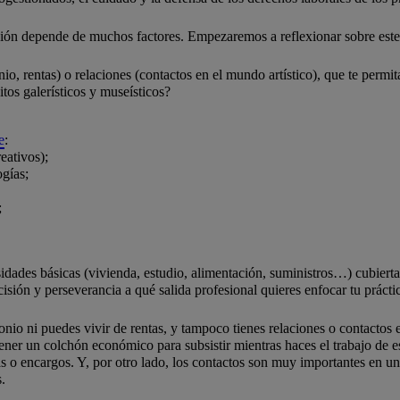
ción depende de muchos factores. Empezaremos a reflexionar sobre este
, rentas) o relaciones (contactos en el mundo artístico), que te permita
itos galerísticos y museísticos?
e
:
reativos);
ogías;
;
ecesidades básicas (vivienda, estudio, alimentación, suministros…) cubie
sión y perseverancia a qué salida profesional quieres enfocar tu prácti
monio ni puedes vivir de rentas, y tampoco tienes relaciones o contactos e
e tener un colchón económico para subsistir mientras haces el trabajo de 
as o encargos. Y, por otro lado, los contactos son muy importantes en un 
.