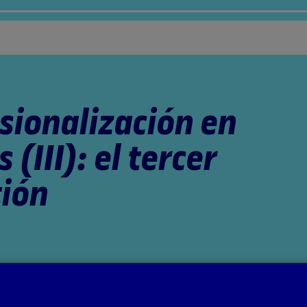
esionalización en
 (III): el tercer
tión
nados por la profesora: Aida Sánchez de Serdio Martín