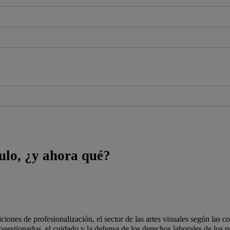
tulo, ¿y ahora qué?
iones de profesionalización, el sector de las artes visuales según las co
estionados, el cuidado y la defensa de los derechos laborales de los pr