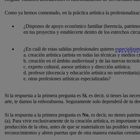
Como ya hemos comentado, en la práctica artística la profesionaliza
¿Dispones de apoyo económico familiar (herencia, patrimonio
en tus proyectos y establecerte dentro de los estrechos circu
¿En cuál de estas salidas profesionales quieres
especializart
a. creación artística (artista en todas las técnicas y medios c
b. creación en el ámbito audiovisual y de las nuevas tecnol
c. experto cultural, asesor artístico y dirección artística;
d. profesor (docencia y educación artística no universitaria)
e. otras profesiones artísticas especializadas?
Si la respuesta a la primera pregunta es
Sí
, es decir, si tienes las n
arte, te damos la enhorabuena. Seguramente solo dependerá de tu deci
Si la respuesta a la primera pregunta es
No
, es decir, no tienes patri
(a). Para vivir exclusivamente de tu creación artística, es important
producción de la obra, antes de que se materialicen las posibles vent
reconocimientos y abren puertas que de otra manera estarían cerradas