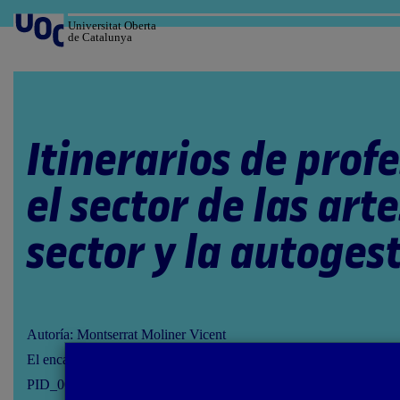
Salta
al
Universitat Oberta
de Catalunya
contenido
Itinerarios de prof
el sector de las artes
sector y la autoges
Autoría: Montserrat Moliner Vicent
El encargo y la creación de este material docente han sido coordi
PID_00286596