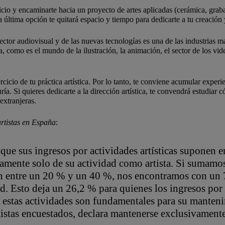
io y encaminarte hacia un proyecto de artes aplicadas (cerámica, grabado,
a última opción te
quitará
espacio y tiempo para dedicarte a tu creación
sector audiovisual y de las nuevas tecnologías es una de las industrias 
a, como es el mundo de la ilustración, la animación, el sector de los vi
cicio de tu práctica artística. Por lo tanto, te conviene acumular experien
duría. Si quieres dedicarte a la dirección artística, te convendrá estudiar
extranjeras.
rtistas en España
:
 que sus ingresos por actividades artísticas suponen e
ente solo de su actividad como artista. Si sumamos 
n entre un 20 % y un 40 %, nos encontramos con un 7
. Esto deja un 26,2 % para quienes los ingresos por 
ue estas actividades son fundamentales para su mante
tistas encuestados, declara mantenerse exclusivament