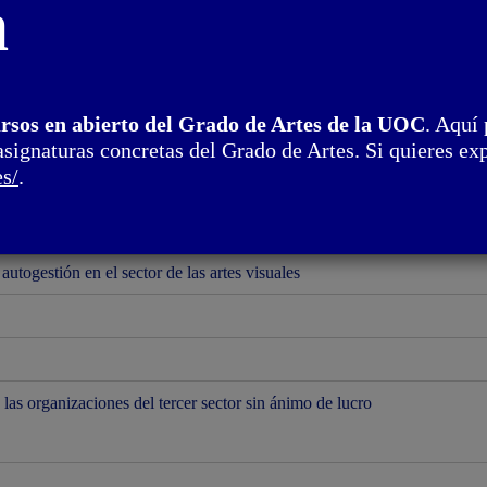
n
ahora qué?
ursos en abierto del Grado de Artes de la UOC
. Aquí 
asignaturas concretas del Grado de Artes. Si quieres exp
es/
.
 autogestión en el sector de las artes visuales
 las organizaciones del tercer sector sin ánimo de lucro