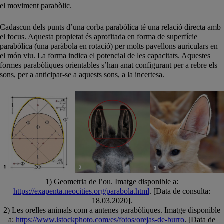
el moviment parabòlic.
Cadascun dels punts d’una corba parabòlica té una relació directa amb
el focus. Aquesta propietat és aprofitada en forma de superfície
parabòlica (una paràbola en rotació) per molts pavellons auriculars en
el món viu. La forma indica el potencial de les capacitats. Aquestes
formes parabòliques orientables s’han anat configurant per a rebre els
sons, per a anticipar-se a aquests sons, a la incertesa.
1) Geometria de l’ou. Imatge disponible a:
https://exapenta.neocities.org/parabola.html
. [Data de consulta:
18.03.2020].
2) Les orelles animals com a antenes parabòliques. Imatge disponible
a:
https://www.istockphoto.com/es/fotos/orejas-de-burro
. [Data de