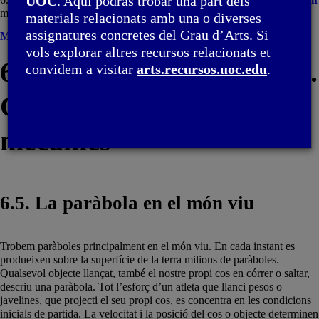
UOC
. Aquí podràs trobar una part dels
mecànics / 6.5. La paràbola en el món viu
materials relacionats amb una o diverses
assignatures concretes del Grau d’Arts. Si
Menú
vols explorar altres recursos relacionats et
6. Paràboles i trajectòries.
convidem a visitar
arts.recursos.uoc.edu
.
Catenàries i equilibris
mecànics
6.5. La paràbola en el món viu
Trobem paràboles principalment en el món viu. En cada instant es
produeixen sobre la superfície de la terra milions de paràboles.
Qualsevol objecte llançat, també el nostre propi cos en córrer o saltar,
descriu una paràbola. Tot l’esforç d’un atleta que llanci pesos o
javelines, que projecti el seu propi cos, es concentra en les condicions
inicials de partida. La velocitat i la posició del cos o objecte determinen