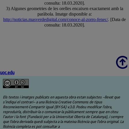
consulta: 18.03.2020].
3) Algunes geometries de les orelles encaixen exactament amb la
paràbola. Imatge disponible a:
http://noticias.masverdedigital.com/conoce-al-zorro-fenec/
. [Data de
consulta: 18.03.2020].
Scroll
uoc.edu
Els textos i imatges publicats en aquesta obra estan subjectes –llevat que
s’indiqui el contrari– a una llicència Creative Commons de tipus
Reconeixement-Compartir igual (BY-SA) v.3.0. Podeu modificar l’obra,
reproduirla, distribuir-la o comunicar-la públicament sempre que en citeu
l’autor i la font (Fundació per a la Universitat Oberta de Catalunya), i sempre
que l’obra derivada quedi subjecta a la mateixa llicència que l’obra original. La
llicència completa es pot consultar a