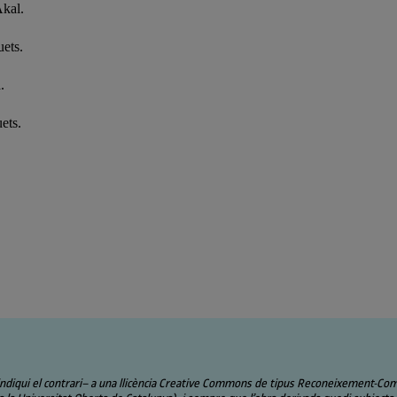
Akal.
uets.
.
ets.
ndiqui el contrari– a una llicència Creative Commons de tipus Reconeixement-Compart