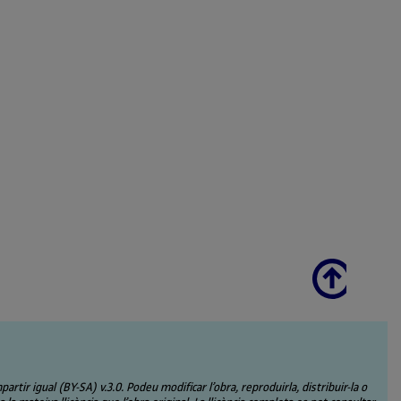
Scroll
ir igual (BY-SA) v.3.0. Podeu modificar l’obra, reproduirla, distribuir-la o