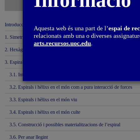
Informació
Introducció
Aquesta web és una part de l’
espai de re
relacionats amb una o diverses assignature
1. Simetria circular i esfèrica
arts.recursos.uoc.edu
.
2. Hexàgon i tessel·lacions del pla
3. Espirals i hèlix
3.1. Introducció
3.2. Espirals i hèlixs en el món com a pura interacció de forces
3.3. Espirals i hèlixs en el món viu
3.4. Espirals i hèlixs en el món culte
3.5. Construcció i possibles materialitzacions de l’espiral
3.6. Per anar llegint