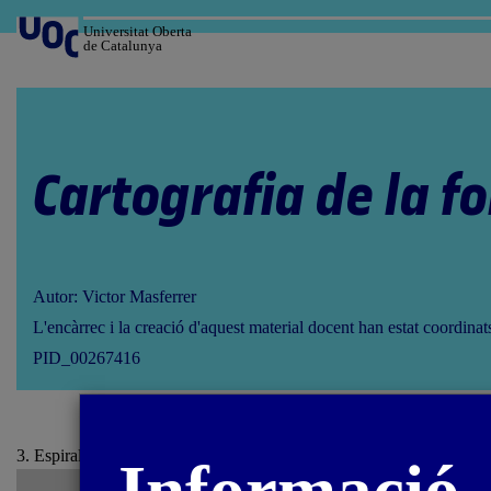
Salta
al
Universitat Oberta
de Catalunya
contingut
Cartografia de la f
Autor: Victor Masferrer
L'encàrrec i la creació d'aquest material docent han estat coordina
PID_00267416
3. Espirals i hèlix / Bibliografia