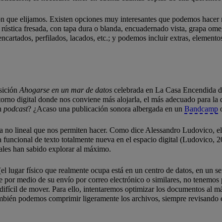
n que elijamos. Existen opciones muy interesantes que podemos hacer n
ústica fresada, con tapa dura o blanda, encuadernado vista, grapa omeg
 encartados, perfilados, lacados, etc.; y podemos incluir extras, element
osición
Ahogarse en un mar de datos
celebrada en La Casa Encendida de
ntorno digital donde nos conviene más alojarla, el más adecuado para l
un
podcast
? ¿Acaso una publicación sonora albergada en un
Bandcamp
o
tura no lineal que nos permiten hacer. Como dice Alessandro Ludovico, e
ura funcional de texto totalmente nueva en el espacio digital (Ludovico,
ales han sabido explorar al máximo.
el lugar físico que realmente ocupa está en un centro de datos, en un s
 por medio de su envío por correo electrónico o similares, no tenemos p
 difícil de mover. Para ello, intentaremos optimizar los documentos al 
ambién podemos comprimir ligeramente los archivos, siempre revisando e