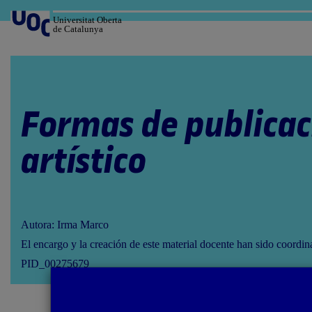
Salta
al
Universitat Oberta
de Catalunya
contenido
Formas de publicac
artístico
Autora: Irma Marco
El encargo y la creación de este material docente han sido coordi
PID_00275679