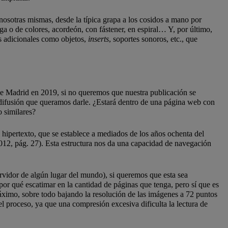
osotras mismas, desde la típica grapa a los cosidos a mano por
a o de colores, acordeón, con fástener, en espiral… Y, por último,
os adicionales como objetos,
inserts
, soportes sonoros, etc., que
 Madrid en 2019, si no queremos que nuestra publicación se
a difusión que queramos darle. ¿Estará dentro de una página web con
 similares?
l hipertexto, que se establece a mediados de los años ochenta del
 2012, pág. 27). Esta estructura nos da una capacidad de navegación
ervidor de algún lugar del mundo), si queremos que esta sea
or qué escatimar en la cantidad de páginas que tenga, pero sí que es
máximo, sobre todo bajando la resolución de las imágenes a 72 puntos
l proceso, ya que una compresión excesiva dificulta la lectura de