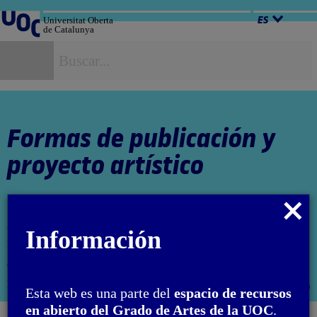
Salta
al
Universitat Oberta
ES
de Catalunya
contenido
B
Formas de publicación y
proyecto artístico
Cerrar
modal
Autora: Irma Marco
Información
El encargo y la creación de este material docente han sido
coordinados por la profesora: Aida Sánchez de Serdio
PID_00275679
Abri
Esta web es una parte del
espacio de recursos
moda
en abierto del Grado de Artes de la UOC
.