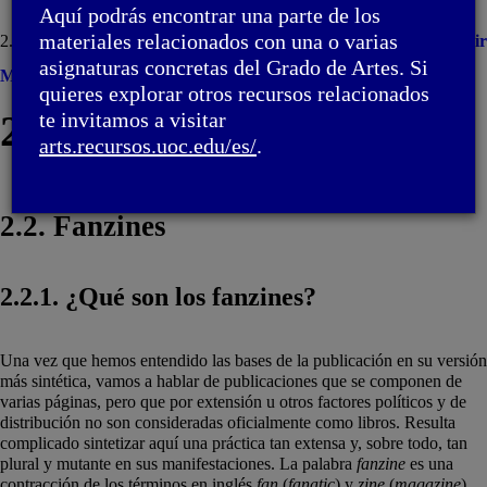
Aquí podrás encontrar una parte de los
materiales relacionados con una o varias
2. Tipos de publicaciones / 2.2. Fanzines
Imprimir
asignaturas concretas del Grado de Artes. Si
Menú
quieres explorar otros recursos relacionados
2. Tipos de publicaciones
te invitamos a visitar
arts.recursos.uoc.edu/es/
.
2.2. Fanzines
2.2.1. ¿Qué son los fanzines?
Una vez que hemos entendido las bases de la publicación en su versión
más sintética, vamos a hablar de publicaciones que se componen de
varias páginas, pero que por extensión u otros factores políticos y de
distribución no son consideradas oficialmente como libros. Resulta
complicado sintetizar aquí una práctica tan extensa y, sobre todo, tan
plural y mutante en sus manifestaciones. La palabra
fanzine
es una
contracción de los términos en inglés
fan
(
fanatic
) y
zine
(
magazine
).