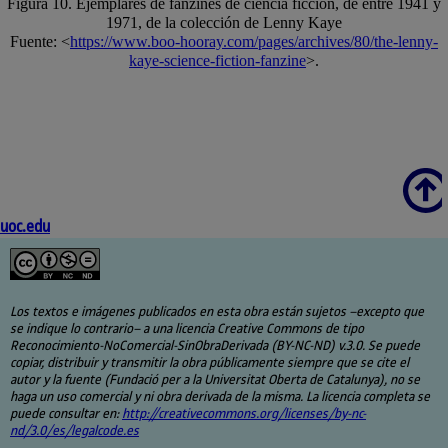
Figura 10. Ejemplares de fanzines de ciencia ficción, de entre 1941 y
1971, de la colección de Lenny Kaye
Fuente: <
https://www.boo-hooray.com/pages/archives/80/the-lenny-
kaye-science-fiction-fanzine
>.
Scroll
uoc.edu
Los textos e imágenes publicados en esta obra están sujetos –excepto que
se indique lo contrario– a una licencia Creative Commons de tipo
Reconocimiento-NoComercial-SinObraDerivada (BY-NC-ND) v.3.0. Se puede
copiar, distribuir y transmitir la obra públicamente siempre que se cite el
autor y la fuente (Fundació per a la Universitat Oberta de Catalunya), no se
haga un uso comercial y ni obra derivada de la misma. La licencia completa se
puede consultar en:
http://creativecommons.org/licenses/by-nc-
nd/3.0/es/legalcode.es