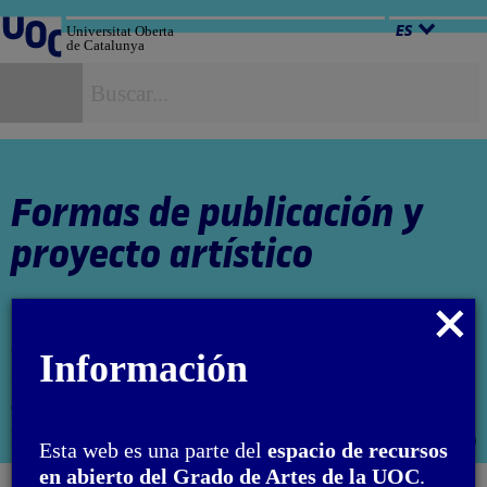
Salta
al
Universitat Oberta
ES
de Catalunya
contenido
B
Formas de publicación y
proyecto artístico
Cerrar
modal
Autora: Irma Marco
Información
El encargo y la creación de este material docente han sido
coordinados por la profesora: Aida Sánchez de Serdio
PID_00275679
Abri
Esta web es una parte del
espacio de recursos
moda
en abierto del Grado de Artes de la UOC
.