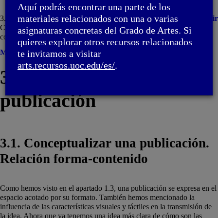
Aquí podrás encontrar una parte de los
materiales relacionados con una o varias
3. Cómo elaborar una publicación / 3.1.
Imprimir
Conceptualizar una publicación. Relación forma-
asignaturas concretas del Grado de Artes. Si
contenido
quieres explorar otros recursos relacionados
Menú
te invitamos a visitar
arts.recursos.uoc.edu/es/
.
3. Cómo elaborar una
publicación
3.1. Conceptualizar una publicación.
Relación forma-contenido
Como hemos visto en el apartado 1.3, una publicación se expresa en el
espacio acotado por su formato. También hemos mencionado la
influencia de las características visuales y táctiles en la transmisión de
la idea. Ahora que ya tenemos una idea más clara de cómo son las