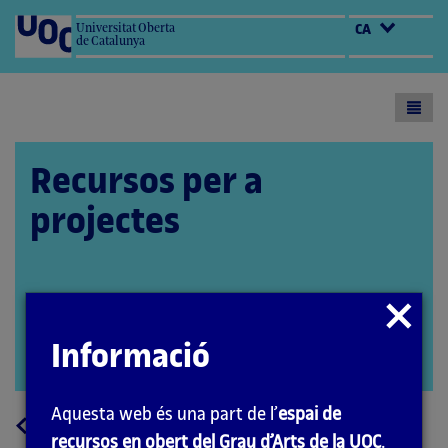
Universitat Oberta
CA
de Catalunya
Toogl
menu
Recursos per a
projectes
Autora: Marta Gracia
Tancar
Coordinador: Quelic Berga Carreras
modal
Informació
PID_00251156
Obrir
modal
Aquesta web és una part de l’
espai de
a
Tornar
recursos en obert del Grau d’Arts de la UOC
.