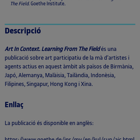
The Field
. Goethe Institute.
Descripció
Art In Context. Learning From The Field
és una
publicació sobre art participatiu de la mà d’artistes i
agents actius en aquest àmbit als països de Birmània,
Japó, Alemanya, Malàisia, Tailàndia, Indonèsia,
Filipines, Singapur, Hong Kong i Xina.
Enllaç
La publicació és disponible en anglès:
https://www.goethe.de/ins/my/en/kul/sup/aic.html