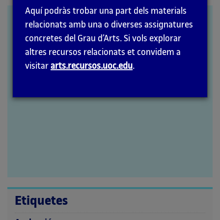
la
Aquí podràs trobar una part dels materials
pàgina
Art In Context. Learning
relacionats amb una o diverses assignatures
principal
From The Field
concretes del Grau d’Arts. Si vols explorar
altres recursos relacionats et convidem a
visitar
arts.recursos.uoc.edu
.
Etiquetes