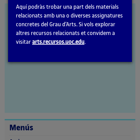
la
Aquí podràs trobar una part dels materials
pàgina
Documents of
relacionats amb una o diverses assignatures
principal
Contemporary Art
concretes del Grau d’Arts. Si vols explorar
altres recursos relacionats et convidem a
visitar
arts.recursos.uoc.edu
.
Menús