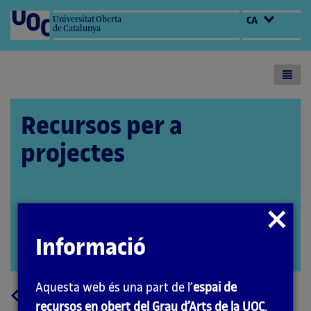
Universitat Oberta
CA
de Catalunya
Toogl
menu
Recursos per a
projectes
Autora: Marta Gracia
Tancar
Coordinador: Quelic Berga Carreras
modal
Informació
PID_00251156
Obrir
modal
Aquesta web és una part de l’
espai de
a
Tornar
recursos en obert del Grau d’Arts de la UOC
.