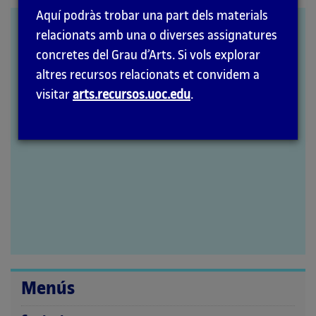
la
Aquí podràs trobar una part dels materials
pàgina
El silencio: aproximaciones
relacionats amb una o diverses assignatures
principal
concretes del Grau d’Arts. Si vols explorar
altres recursos relacionats et convidem a
visitar
arts.recursos.uoc.edu
.
Menús