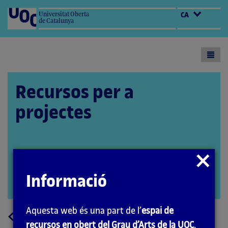
Universitat Oberta
CA
de Catalunya
Toogl
menu
Recursos per a
projectes
Autora: Marta Gracia
Tancar
Coordinador: Quelic Berga Carreras
modal
Informació
PID_00251156
Obrir
modal
Aquesta web és una part de l’
espai de
a
Tornar
recursos en obert del Grau d’Arts de la UOC
.