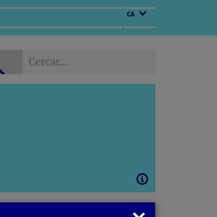
CA
Cercar...
Cercar...
Obrir
modal
Tancar