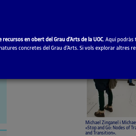
e recursos en obert del Grau d’Arts de la UOC
. Aquí podràs 
atures concretes del Grau d’Arts. Si vols explorar altres 
Michael Zinganel i Michae
«Stop and Go: Nodes of T
and Transition».