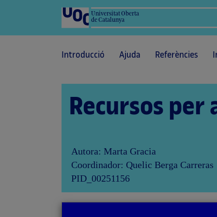
Universitat Oberta
de Catalunya
Introducció
Ajuda
Referències
I
Recursos per 
Autora: Marta Gracia
Coordinador: Quelic Berga Carreras
PID_00251156
a
Tornar