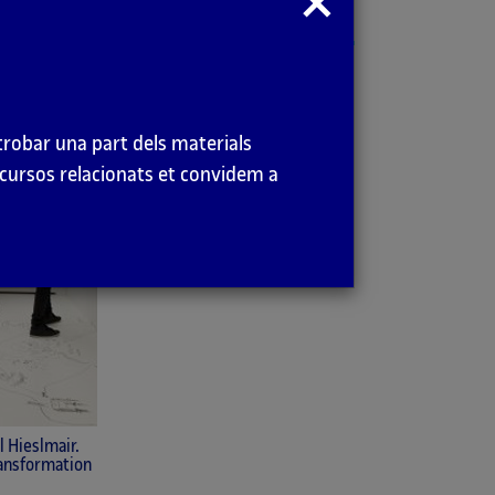
modal
trobar una part dels materials
recursos relacionats et convidem a
l Hieslmair.
ransformation