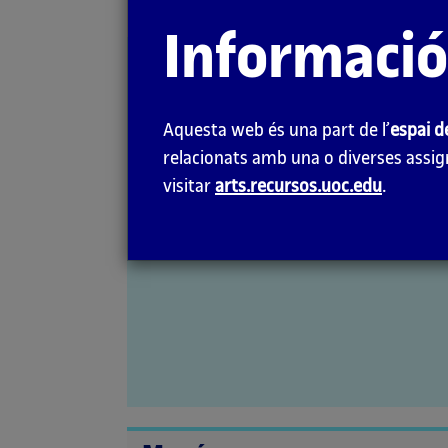
la
Informació
pàgina
Journal for
principal
Artistic Research
Aquesta web és una part de l’
espai d
(JAR)
relacionats amb una o diverses assign
visitar
arts.recursos.uoc.edu
.