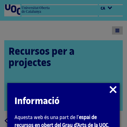
Universitat Oberta
CA
de Catalunya
Toogl
menu
Recursos per a
projectes
Autora: Marta Gracia
Tancar
Coordinador: Quelic Berga Carreras
modal
Informació
PID_00251156
Obrir
modal
Aquesta web és una part de l’
espai de
a
Tornar
recursos en obert del Grau d’Arts de la UOC
.