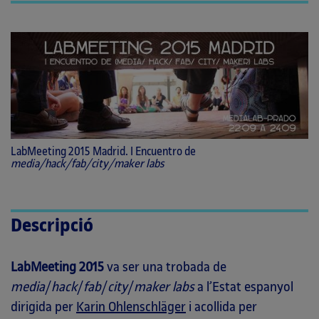
LabMeeting 2015 Madrid. I Encuentro de
media/hack/fab/city/maker labs
Descripció
LabMeeting 2015
va ser una trobada de
media
/
hack
/
fab
/
city
/
maker labs
a l’Estat espanyol
dirigida per
Karin Ohlenschläger
i acollida per