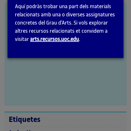
la
Aquí podràs trobar una part dels materials
pàgina
LabMeeting 2015
relacionats amb una o diverses assignatures
principal
concretes del Grau d’Arts. Si vols explorar
altres recursos relacionats et convidem a
visitar
arts.recursos.uoc.edu
.
Etiquetes