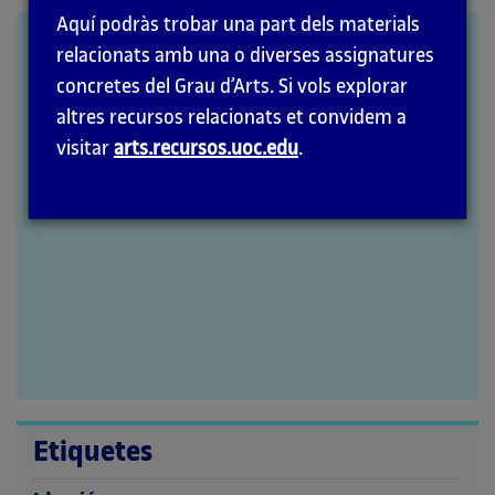
la
Aquí podràs trobar una part dels materials
pàgina
Synectics: The
relacionats amb una o diverses assignatures
principal
Development of Creative
concretes del Grau d’Arts. Si vols explorar
altres recursos relacionats et convidem a
Capacity
visitar
arts.recursos.uoc.edu
.
Etiquetes