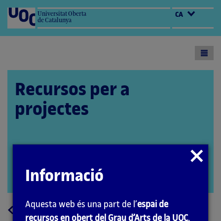
Universitat Oberta
CA
de Catalunya
Toogl
menu
Recursos per a
projectes
Autora: Marta Gracia
Tancar
Coordinador: Quelic Berga Carreras
modal
Informació
PID_00251156
Obrir
modal
Aquesta web és una part de l’
espai de
a
Tornar
recursos en obert del Grau d’Arts de la UOC
.