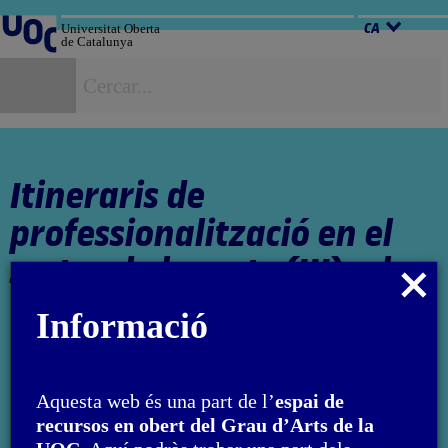
Salta
al
Universitat Oberta
CA
de Catalunya
contingut
C
Itineraris de
professionalització en el
sector de les arts (III): el
Tancar
tercer sector i l’autogestió
modal
Informació
Autoria: Montserrat Moliner Vicent
Aquesta web és una part de l’
espai de
L'encàrrec i la creació d'aquest material docent han estat
recursos en obert del Grau d’Arts de la