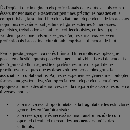
És freqüent que imaginem els professionals de les arts visuals com a
éssers individuals que desenvolupen unes pràctiques basades en la
competitivitat, la solitud i l’exclusivitat, molt dependents de les accions
i opinions de caràcter subjectiu de figures externes (curadors/es,
galeristes, treballadors/es públics, col·leccionistes, crítics…) que
validen i posicionen els artistes per, d’aquesta manera, esdevenir
professionals i accedir al circuit publicoprivat i al mercat de l’art.
Però aquesta perspectiva no és l’única. Hi ha molts exemples que
posen en qüestió
aquests posicionaments
individualistes i dependents
de l’opinió d’altri, i aquest text pretén descriure una part de les
pràctiques artístiques que es desenvolupen per camins grupals,
associatius i col·laboratius. Aquestes experiències generalment adopten
formes autogestionades, s’autoproclamen independents, en altres
èpoques
anomenades alternatives
, i en la majoria dels casos responen a
diversos motius:
a la manca real d’oportunitats i a la fragilitat de les estructures
generades en l’àmbit artístic;
a la creença que és necessària una transformació de com
opera el circuit, el mercat i les anomenades indústries
culturals;