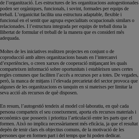
de l’organització. Les estructures de les organitzacions autogestionades
poden ser orgàniques, funcionals, i sovint, formades per equips de
treball. L’organicitat facilita una estructura adaptable, flexible i
funcional en el sentit que agrupa especialitats ocupacionals similars o
relacionades. I l’estructura integrada per equips de treball dona la
llibertat de formular el treball de la manera que es consideri més
adequada.
Moltes de les iniciatives realitzen projectes en conjunt o de
coproducció amb altres organitzacions basats en l’intercanvi
d’experiències, o creen xarxes de cooperació mitjançant les quals
comparteixen informació sobre oportunitats i estableixen unes certes
regles comunes que faciliten l’accés a recursos per a totes. De vegades,
però, la manca de mitjans i l’elevada precarietat del sector provoca que
algunes de les organitzacions es tanquin en si mateixes per limitar la
seva acció als recursos de què disposen.
En resum, l’autogestió tendeix al model col·laboratiu, en què cada
persona comparteix el seu coneixement, aporta els recursos materials i
econòmics que posseeix i prioritza l’articulació entre les parts que el
formen. Això no implica necessàriament més eficàcia, ja que el resultat
depèn de tenir clars els objectius comuns, de la motivació de les
persones que en formen part i del temps que hi poden dedicar.