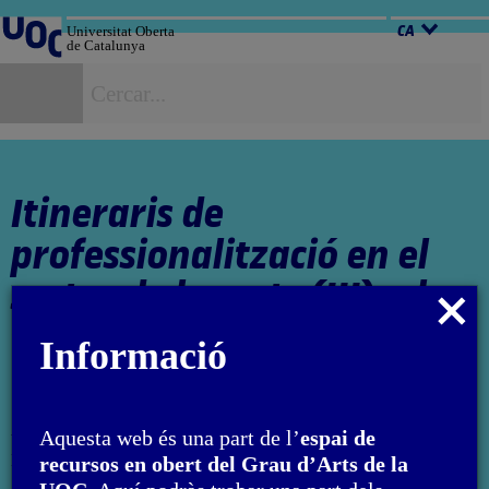
Salta
al
Universitat Oberta
CA
de Catalunya
contingut
C
Itineraris de
professionalització en el
sector de les arts (III): el
Tancar
tercer sector i l’autogestió
modal
Informació
Autoria: Montserrat Moliner Vicent
Aquesta web és una part de l’
espai de
L'encàrrec i la creació d'aquest material docent han estat
recursos en obert del Grau d’Arts de la