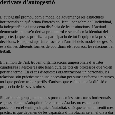
derivats d’autogestió
L’autogestió promou com a model de governança les estructures
horitzontals en què prima l’interès col·lectiu per sobre de l’individual,
la independència i una certa distància de les institucions. L’actitud
democràtica que se’n deriva pren un rol essencial en la identitat del
projecte, ja que es prioritza la participació de tot l’equip en la presa de
decisions. En aquest apartat enfocarem l’anàlisi dels models de gestió,
és a dir, les diferents formes de coordinar els recursos, les relacions i el
treball.
En el món de l’art, trobem organitzacions unipersonals d’artistes,
curadors/es i gestors/es que tenen cura de tots els processos que volen
portar a terme. En el cas d’aquestes organitzacions unipersonals, les
relacions són pràcticament una necessitat per sumar esforços i recursos,
tot i que podem trobar perfils d’artistes que es limiten a la difusió o
projecció de les seves obres.
Si parlem de grups, tot i que es promouen les estructures horitzontals,
és possible que s’adoptin diferents rols. Ara bé, no es tracta de
posicions en el sentit jeràrquic d’autoritat, sinó que tenen un sentit més
pràctic, ja que depenen de les capacitats d’involucrar-se en el dia a dia