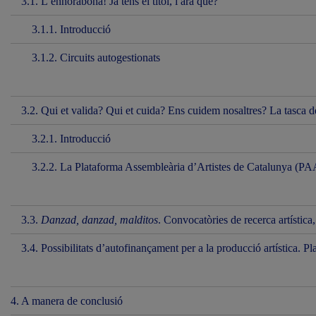
3.1. L’enhorabona! Ja tens el títol, i ara què?
3.1.1. Introducció
3.1.2. Circuits autogestionats
3.2. Qui et valida? Qui et cuida? Ens cuidem nosaltres? La tasca de 
3.2.1. Introducció
3.2.2. La Plataforma Assembleària d’Artistes de Catalunya (P
3.3.
Danzad, danzad, malditos
. Convocatòries de recerca artística
3.4. Possibilitats d’autofinançament per a la producció artística. P
4. A manera de conclusió