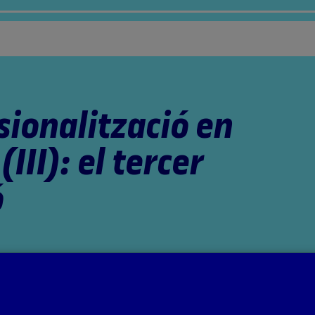
sionalització en
(III): el tercer
ó
ts per la professora: Aida Sánchez de Serdio Martín