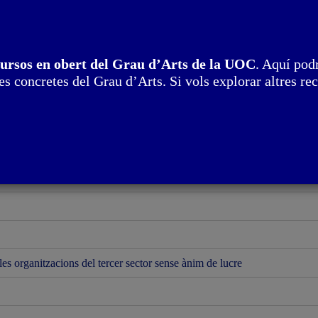
cursos en obert del Grau d’Arts de la UOC
. Aquí podr
s concretes del Grau d’Arts. Si vols explorar altres rec
utogestió en el sector de les arts visuals
es organitzacions del tercer sector sense ànim de lucre