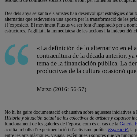
resolució de conflictes socials i com a font per fomentar les ocupacio
Des dels anys seixanta els artistes han desenvolupat estratègies d’au
alternatius que esdevenien una aposta per la transformació de les prà
i l’exposició. El moviment Fluxus va ser font d’inspiració per a nombr
estructures, l’agilitat i la immediatesa de les accions i la independ
«La definición de lo alternativo en el 
contracultura de la década anterior, ya
tema de la financiación pública. La der
productivas de la cultura ocasionó que
Marzo (2016: 56-57)
No hi ha gaire documentació exhaustiva sobre aquestes iniciatives a l’
Historia y situación actual de los colectivos de artistas y espacios 
funcionament de les galeries de l’època, com és el cas de la
Galeria 
acollia treballs d’experimentació i d’activisme polític.
Espacio P
, la
entre les arts plàstiques, visuals, escèniques i sonores que va funci