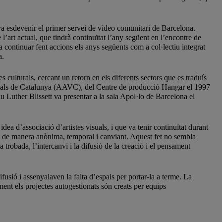
va esdevenir el primer servei de vídeo comunitari de Barcelona.
l’art actual, que tindrà continuïtat l’any següent en l’encontre de
 continuar fent accions els anys següents com a col·lectiu integrat
a.
es culturals,
cercant un retorn
en els diferents sectors que es traduís
s Visuals de Catalunya (AAVC), del Centre de producció Hangar el 1997
u Luther Blissett va presentar a la sala Apol·lo de Barcelona el
a d’associació d’artistes visuals, i que va tenir continuïtat durant
en de manera anònima, temporal i canviant. Aquest fet no sembla
la trobada, l’intercanvi i la difusió de la creació i el pensament
fusió i assenyalaven la falta d’espais per portar-la a terme. La
nt els projectes autogestionats són creats per equips