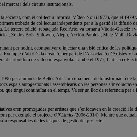
el mercat i dels circuits institucionals.
n la societat, com el col·lectiu informal Vídeo-Nou (1977), que el 1979 
imera trobada de col·lectius independents per a la gestió i la difusió de 
La tercera edició, rebatejada Red Arte, va tornar a Vitoria-Gasteiz i va
lea, Zé dos Bois, Sitioweb, Aleph, Acción Paralela, Merz Mail i Bavi
inant per nodrir, acompanyar o injectar una visió crítica de les polítiqu
rtistes. Exemple d’això és la creació, per part de l’Associació d’Artiste
 distribuïdora de videoart espanyola. També el 1977, l’artista col·lecti
 1996 per alumnes de Belles Arts com una mena de transformació de la ide
s pocs espais autogestionats i assemblearis on les persones s’involucrav
ot, que tingui continuïtat en el temps. Va ser un lloc de referència per a 
atives eren promogudes per artistes que s’enfocaven en la creació i la di
, com per exemple el projecte
Off Limits
(2006-2014). Mentre que actualme
són responsables de les tasques de gestió del projecte.