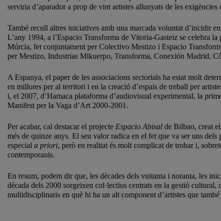
serviria d’aparador a prop de vint artistes allunyats de les exigències d
També recull altres iniciatives amb una marcada voluntat d’incidir e
L’any 1994, a l’Espacio Transforma de Vitoria-Gasteiz se celebra la pr
Múrcia, fet conjuntament per Colectivo Mestizo i Espacio Transforma. 
per Mestizo, Industrias Mikuerpo, Transforma, Conexión Madrid, Côc
A Espanya, el paper de les associacions sectorials ha estat molt determ
en millores per al territori i en la creació d’espais de treball per a
i, el 2007, d’Hamaca plataforma d’audiovisual experimental, la primera
Manifest per la Vaga d’Art 2000-2001.
Per acabar, cal destacar el projecte
Espacio Abisal
de Bilbao, creat el
més de quinze anys. El seu valor radica en el fet que va ser uns del
especial
a priori
, però en realitat és molt complicat de trobar i, sobret
contemporanis.
En resum, podem dir que, les dècades dels vuitanta i noranta, les inici
dècada dels 2000 sorgeixen col·lectius centrats en la gestió cultural
multidisciplinaris en què hi ha un alt component d’artistes que també 