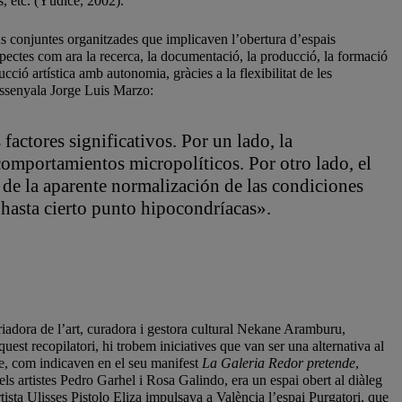
s, etc. (Yúdice, 2002).
ns conjuntes organitzades que implicaven l’obertura d’espais
spectes com ara la recerca, la documentació, la producció, la formació
ció artística amb autonomia, gràcies a la flexibilitat de les
 assenyala Jorge Luis Marzo:
factores significativos. Por un lado, la
s comportamientos micropolíticos. Por otro lado, el
y de la aparente normalización de las condiciones
 hasta cierto punto hipocondríacas».
oriadora de l’art, curadora i gestora cultural Nekane Aramburu,
st recopilatori, hi trobem iniciatives que van ser una alternativa al
e, com indicaven en el seu manifest
La Galeria Redor pretende
,
ls artistes
Pedro Garhel i Rosa Galindo, era un espai obert al diàleg
ista Ulisses Pistolo Eliza impulsava a València l’espai Purgatori, que