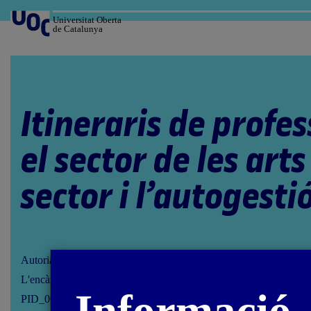
Salta
al
Universitat Oberta
de Catalunya
contingut
Itineraris de profes
el sector de les arts 
sector i l’autogesti
Autoria: Montserrat Moliner Vicent
L'encàrrec i la creació d'aquest material docent han estat coordina
PID_00286595