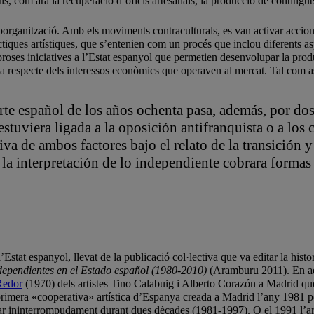
ns, com ara la recuperació d’oficis artesanals, la producció de contingut
toorganització. Amb els moviments contraculturals, es van activar accio
ctiques artístiques, que s’entenien com un procés que inclou diferents a
oses iniciatives a l’Estat espanyol que permetien desenvolupar la produc
ència respecte dels interessos econòmics que operaven al mercat. Tal com
arte español de los años ochenta pasa, además, por dos 
 estuviera ligada a la oposición antifranquista o a lo
iva de ambos factores bajo el relato de la transición 
 la interpretación de lo independiente cobrara formas
Estat espanyol, llevat de la publicació col·lectiva que va editar la hist
independientes en el Estado español (1980-2010)
(Aramburu 2011). En aque
Redor
(1970) dels artistes Tino Calabuig i Alberto Corazón a Madrid qu
 primera «cooperativa» artística d’Espanya
creada a Madrid l’any 1981 pe
onar ininterrompudament durant dues dècades (1981-1997). O el 1991 l’art