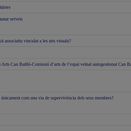
itàries
munar serveis
t associatiu vinculat a les arts visuals?
Arts Can Batlló-Comissió d’arts de l’espai veïnal autogestionat Can Ba
gen únicament com una via de supervivència dels seus membres?