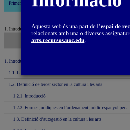
Informació
Primera edició: setembre 2022
Aquesta web és una part de l’
espai de re
1. Introducció / 1.2. Definició de tercer sector en la cultura i les arts
relacionats amb una o diverses assignature
arts.recursos.uoc.edu
.
1. Introducció
1.1. La importància de posar en valor la tasca del tercer sector i l’a
1.2. Definició de tercer sector en la cultura i les arts
1.2.1. Introducció
1.2.2. Formes jurídiques en l’ordenament jurídic espanyol per a l
1.3. Definició d’autogestió en la cultura i les arts