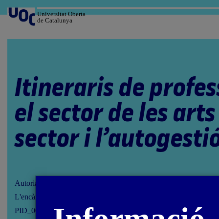
Salta
al
Universitat Oberta
de Catalunya
contingut
Itineraris de profes
el sector de les arts 
sector i l’autogesti
Autoria: Montserrat Moliner Vicent
L'encàrrec i la creació d'aquest material docent han estat coordina
PID_00286595