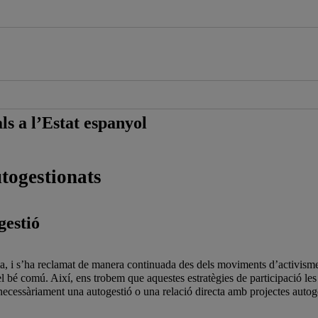
als a l’Estat espanyol
utogestionats
gestió
ria, i s’ha reclamat de manera continuada des dels moviments d’activisme
el bé comú. Així, ens trobem que aquestes estratègies de participació les 
 necessàriament una autogestió o una relació directa amb projectes autog