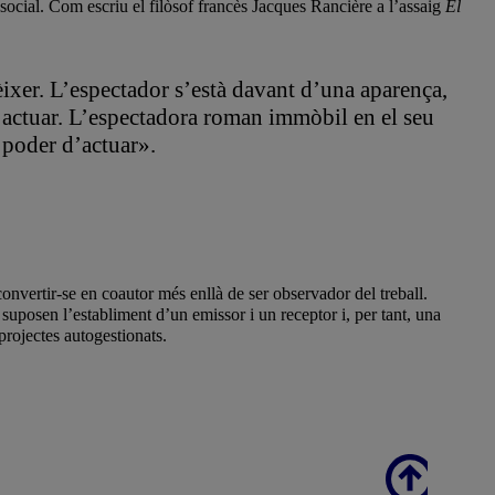
ai social. Com escriu el filòsof francès Jacques Rancière a l’assaig
El
nèixer. L’espectador s’està davant d’una aparença,
 a actuar. L’espectadora roman immòbil en el seu
l poder d’actuar».
convertir-se en coautor més enllà de ser observador del treball.
suposen l’establiment d’un emissor i un receptor i, per tant, una
projectes autogestionats.
Scroll