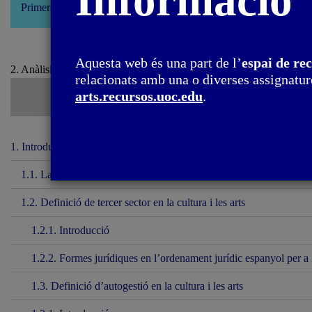
Informació
Primera edició: setembre 2022
Aquesta web és una part de l’
espai de re
2. Anàlisi del tercer sector de les arts visuals a l’Estat espanyol / 2.2.
relacionats amb una o diverses assignature
arts.recursos.uoc.edu
.
1. Introducció
1.1. La importància de posar en valor la tasca del tercer sector i l’a
1.2. Definició de tercer sector en la cultura i les arts
1.2.1. Introducció
1.2.2. Formes jurídiques en l’ordenament jurídic espanyol per a l
1.3. Definició d’autogestió en la cultura i les arts