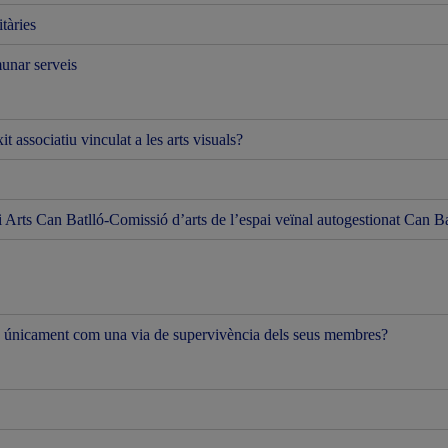
itàries
munar serveis
t associatiu vinculat a les arts visuals?
Arts Can Batlló-Comissió d’arts de l’espai veïnal autogestionat Can Ba
gen únicament com una via de supervivència dels seus membres?