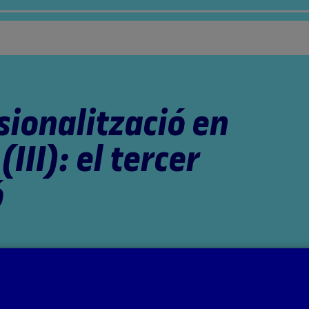
sionalització en
(III): el tercer
ó
ts per la professora: Aida Sánchez de Serdio Martín