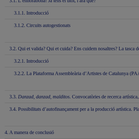
3.1. L’enhorabona! Ja tens el títol, i ara què?
3.1.1. Introducció
3.1.2. Circuits autogestionats
3.2. Qui et valida? Qui et cuida? Ens cuidem nosaltres? La tasca de 
3.2.1. Introducció
3.2.2. La Plataforma Assembleària d’Artistes de Catalunya (P
3.3.
Danzad, danzad, malditos
. Convocatòries de recerca artística
3.4. Possibilitats d’autofinançament per a la producció artística. P
4. A manera de conclusió