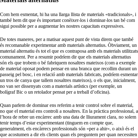
Com hem esmentat, hi ha una llarga llista de materials «tradicionals», i
també hem dit que és important conèixer-los i dominar-los tan bé com
sigui possible per a augmentar les nostres capacitats expressives.
De totes maneres, per a matisar aquest punt de vista direm que també
és recomanable experimentar amb materials alternatius. Òbviament, un
material alternatiu és tot el que es contraposa amb els materials utilitzats
comunament. Per a resumir podríem dir que els materials alternatius
són els que trobem o bé fabriquem nosaltres mateixos (com a exemple
de material oposat podem pensar en una branca que recollim durant un
passeig pel bosc, i en relació amb materials fabricats, podríem esmentar
un tros de canya que tallem nosaltres mateixos), o els que, inicialment,
no van ser dissenyats com a materials artístics (per exemple, un
bolígraf Bic o un retolador pensat per a treball d’oficina).
Quan parlem de dominar ens referim a tenir control sobre el material,
no que el material ens controli a nosaltres. En la pràctica professional, a
l’hora de rebre un encàrrec amb una data de lliurament clara, no solem
tenir temps d’estar experimentant (tinguem en compte que,
generalment, els encàrrecs professionals són «per a ahir», o això és el
que acostumen a dir els clients quan els preguntem per quan necessiten