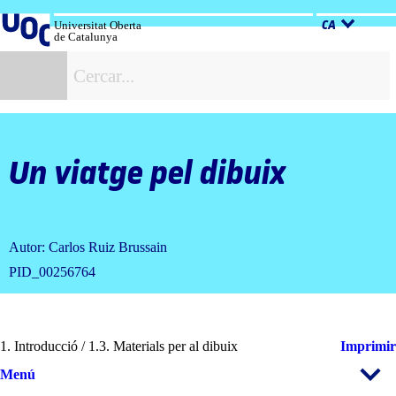
Salta
al
Universitat Oberta
CA
de Catalunya
contingut
C
Un viatge pel dibuix
Autor: Carlos Ruiz Brussain
PID_00256764
1. Introducció / 1.3. Materials per al dibuix
Imprimir
Menú