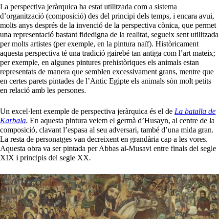
La perspectiva jeràrquica ha estat utilitzada com a sistema
d’organització (composició) des del principi dels temps, i encara avui,
molts anys després de la invenció de la perspectiva cònica, que permet
una representació bastant fidedigna de la realitat, segueix sent utilitzada
per molts artistes (per exemple, en la pintura naïf). Històricament
aquesta perspectiva té una tradició gairebé tan antiga com l’art mateix;
per exemple, en algunes pintures prehistòriques els animals estan
representats de manera que semblen excessivament grans, mentre que
en certes parets pintades de l’Antic Egipte els animals són molt petits
en relació amb les persones.
Un excel·lent exemple de perspectiva jeràrquica és el de
La batalla de
Karbala
. En aquesta pintura veiem el germà d’Husayn, al centre de la
composició, clavant l’espasa al seu adversari, també d’una mida gran.
La resta de personatges van decreixent en grandària cap a les vores.
Aquesta obra va ser pintada per Abbas al-Musavi entre finals del segle
XIX i principis del segle XX.