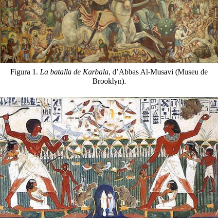
Figura 1.
La batalla de Karbala
, d’Abbas Al-Musavi (Museu de
Brooklyn).