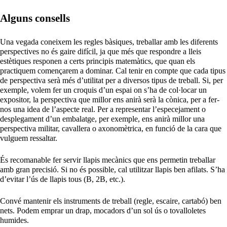
Alguns consells
Una vegada coneixem les regles bàsiques, treballar amb les diferents
perspectives no és gaire difícil, ja que més que respondre a lleis
estètiques responen a certs principis matemàtics, que quan els
practiquem començarem a dominar. Cal tenir en compte que cada tipus
de perspectiva serà més d’utilitat per a diversos tipus de treball. Si, per
exemple, volem fer un croquis d’un espai on s’ha de col·locar un
expositor, la perspectiva que millor ens anirà serà la cònica, per a fer-
nos una idea de l’aspecte real. Per a representar l’especejament o
desplegament d’un embalatge, per exemple, ens anirà millor una
perspectiva militar, cavallera o axonomètrica, en funció de la cara que
vulguem ressaltar.
És recomanable fer servir llapis mecànics que ens permetin treballar
amb gran precisió. Si no és possible, cal utilitzar llapis ben afilats. S’ha
d’evitar l’ús de llapis tous (B, 2B, etc.).
Convé mantenir els instruments de treball (regle, escaire, cartabó) ben
nets. Podem emprar un drap, mocadors d’un sol ús o tovalloletes
humides.