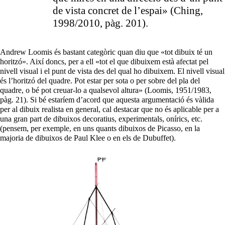
de vista concret de l’espai» (Ching,
1998/2010, pàg. 201).
Andrew Loomis és bastant categòric quan diu que «tot dibuix té un
horitzó». Així doncs, per a ell «tot el que dibuixem està afectat pel
nivell visual i el punt de vista des del qual ho dibuixem. El nivell visual
és l’horitzó del quadre. Pot estar per sota o per sobre del pla del
quadre, o bé pot creuar-lo a qualsevol altura» (Loomis, 1951/1983,
pàg. 21). Si bé estaríem d’acord que aquesta argumentació és vàlida
per al dibuix realista en general, cal destacar que no és aplicable per a
una gran part de dibuixos decoratius, experimentals, onírics, etc.
(pensem, per exemple, en uns quants dibuixos de Picasso, en la
majoria de dibuixos de Paul Klee o en els de Dubuffet).