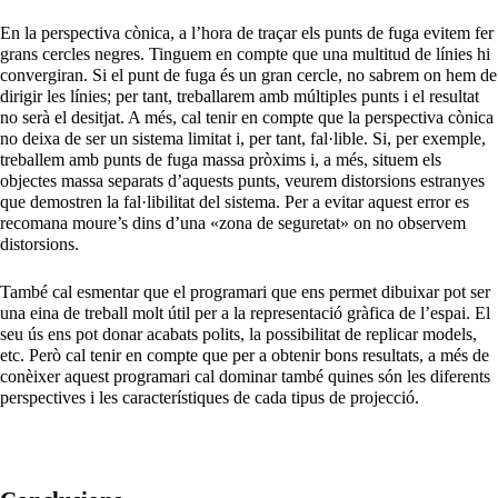
En la perspectiva cònica, a l’hora de traçar els punts de fuga evitem fer
grans cercles negres. Tinguem en compte que una multitud de línies hi
convergiran. Si el punt de fuga és un gran cercle, no sabrem on hem de
dirigir les línies; per tant, treballarem amb múltiples punts i el resultat
no serà el desitjat. A més, cal tenir en compte que la perspectiva cònica
no deixa de ser un sistema limitat i, per tant, fal·lible. Si, per exemple,
treballem amb punts de fuga massa pròxims i, a més, situem els
objectes massa separats d’aquests punts, veurem distorsions estranyes
que demostren la fal·libilitat del sistema. Per a evitar aquest error es
recomana moure’s dins d’una «zona de seguretat» on no observem
distorsions.
També cal esmentar que el programari que ens permet dibuixar pot ser
una eina de treball molt útil per a la representació gràfica de l’espai. El
seu ús ens pot donar acabats polits, la possibilitat de replicar models,
etc. Però cal tenir en compte que per a obtenir bons resultats, a més de
conèixer aquest programari cal dominar també quines són les diferents
perspectives i les característiques de cada tipus de projecció.