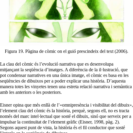
Figura 19. Pàgina de còmic on el guió prescindeix del text (2006).
La clau del còmic és l’evolució narrativa que es desenvolupa
mitjançant la seqüència d’imatges. A diferència de la il·lustració, que
pot condensar narratives en una única imatge, el còmic es basa en les
seqüències de dibuixos per a poder explicar una història. D’aquesta
manera totes les vinyetes tenen una estreta relació narrativa i semàntica
amb les anteriors o les posteriors.
Eisner opina que més enllà de l’«omnipresència i visibilitat del dibuix»,
l’element clau del còmic és la història, perquè, segons ell, no es tracta
només del marc intel·lectual que sosté el dibuix, sinó que serveix per a
impulsar la continuïtat de l’element gràfic (Eisner, 1998, pàg. 2).
Segons aquest punt de vista, la història és el fil conductor que sosté