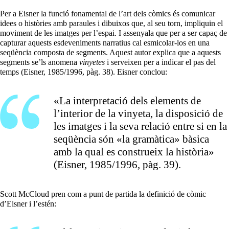
Per a Eisner la funció fonamental de l’art dels còmics és comunicar
idees o històries amb paraules i dibuixos que, al seu torn, impliquin el
moviment de les imatges per l’espai. I assenyala que per a ser capaç de
capturar aquests esdeveniments narratius cal esmicolar-los en una
seqüència composta de segments. Aquest autor explica que a aquests
segments se’ls anomena
vinyetes
i serveixen per a indicar el pas del
temps (Eisner, 1985/1996, pàg. 38). Eisner conclou:
«La interpretació dels elements de
l’interior de la vinyeta, la disposició de
les imatges i la seva relació entre si en la
seqüència són «la gramàtica» bàsica
amb la qual es construeix la història»
(Eisner, 1985/1996, pàg. 39).
Scott McCloud pren com a punt de partida la definició de còmic
d’Eisner i l’estén: