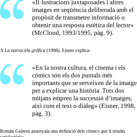
«Il·lustracions juxtaposades i altres
imatges en seqüència deliberada amb el
propòsit de transmetre informació o
obtenir una resposta estètica del lector»
(McCloud, 1993/1995, pàg. 9).
A
La narración gráfica
(1998), Eisner explica:
«En la nostra cultura, el cinema i els
còmics són els dos puntals més
importants que se serveixen de la imatge
per a explicar una història. Tots dos
mitjans empren la successió d’imatges,
així com el text o diàleg» (Eisner, 1998,
pàg. 3).
Román Gubern assenyala una definició dels còmics que li resulta
satisfactòria: