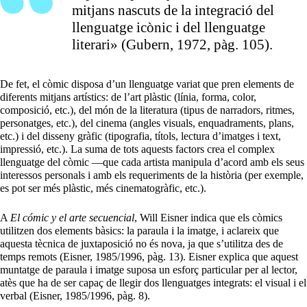
mitjans nascuts de la integració del
llenguatge icònic i del llenguatge
literari» (Gubern, 1972, pàg. 105).
De fet, el còmic disposa d’un llenguatge variat que pren elements de
diferents mitjans artístics: de l’art plàstic (línia, forma, color,
composició, etc.), del món de la literatura (tipus de narradors, ritmes,
personatges, etc.), del cinema (angles visuals, enquadraments, plans,
etc.) i del disseny gràfic (tipografia, títols, lectura d’imatges i text,
impressió, etc.). La suma de tots aquests factors crea el complex
llenguatge del còmic —que cada artista manipula d’acord amb els seus
interessos personals i amb els requeriments de la història (per exemple,
es pot ser més plàstic, més cinematogràfic, etc.).
A
El cómic y el arte secuencial
, Will Eisner indica que els còmics
utilitzen dos elements bàsics: la paraula i la imatge, i aclareix que
aquesta tècnica de juxtaposició no és nova, ja que s’utilitza des de
temps remots (Eisner, 1985/1996, pàg. 13). Eisner explica que aquest
muntatge de paraula i imatge suposa un esforç particular per al lector,
atès que ha de ser capaç de llegir dos llenguatges integrats: el visual i el
verbal (Eisner, 1985/1996, pàg. 8).