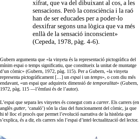
xifrat, que va del dibuixant al cos, a les
sensacions. Però la consciència i la raó
han de ser educades per a poder-lo
desxifrar segons una lògica que va més
enllà de la sensació inconscient»
(Cepeda, 1978, pàg. 4-6).
Gubern argumenta que «la vinyeta és la representació pictogràfica del
mínim espai o temps significatiu, que constitueix la unitat de muntatge
d’un còmic» (Gubern, 1972, pàg. 115). Per a Gubern, «la vinyeta
representa pictogràficament […] un
espai
i un
temps
», o com diu més
endavant, «un espai que adquireix dimensió de
temporalitat
» (Gubern,
1972, pàg. 115 —l’èmfasi és de l’autor).
L’espai que separa les vinyetes és conegut com a
carrer
. Els carrers (en
anglès
gutter
, ‘canaló’) són la clau del funcionament del còmic, ja que
hi té lloc el procés que permet l’evolució narrativa de la història que
s’explica, és a dir, els carrers són l’espai d’intel·lectualització del lector.