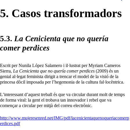
5. Casos transformadors
5.3.
La Cenicienta que no quería
comer perdices
Escrit per Nunila López Salamero i il·lustrat per Myriam Cameros
Sierra,
La Cenicienta que no quería comer perdices
(2009) és un
genial al·legat feminista dirigit a trencar el model de la visió de la
princesa dòcil imposada per l’hegemonia de la cultura fal·locèntrica.
L’interessant d’aquest treball és que va circular durant molt de temps
de forma viral: la gent el trobava tan innovador i rebel que va
començar a circular per mitjà del correu electrònic.
http://www.mujeresenred.net/IMG/pdf/lacenicientaquenoqueriacomerp
erdices.pdf