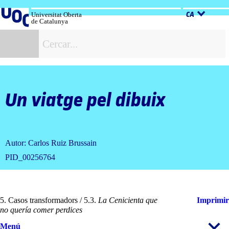
Salta
al
Universitat Oberta
CA
de Catalunya
contingut
C
Un viatge pel dibuix
Autor: Carlos Ruiz Brussain
PID_00256764
5. Casos transformadors / 5.3.
La Cenicienta que
Imprimir
no quería comer perdices
Menú