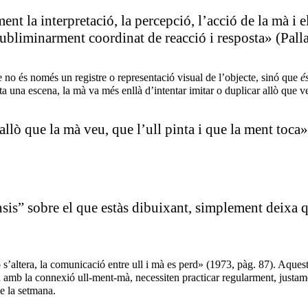
t la interpretació, la percepció, l’acció de la mà i 
subliminarment coordinat de reacció i resposta» (Pal
e no és només un registre o representació visual de l’objecte, sinó que
é
 una escena, la mà va més enllà d’intentar imitar o duplicar allò que ve
d’allò que la mà veu, que l’ull pinta i que la ment to
ensis” sobre el que estàs dibuixant, simplement deixa q
s’altera, la comunicació entre ull i mà es perd» (1973, pàg. 87). Aques
len amb la connexió ull-ment-mà, necessiten practicar regularment, justam
e la setmana.