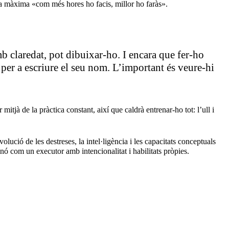
la màxima «com més hores ho facis, millor ho faràs».
b claredat, pot dibuixar-ho. I encara que fer-ho
 per a escriure el seu nom. L’important és veure-hi
tjà de la pràctica constant, així que caldrà entrenar-ho tot: l’ull i
lució de les destreses, la intel·ligència i les capacitats conceptuals
nó com un executor amb intencionalitat i habilitats pròpies.