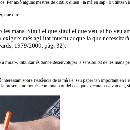
s. Per això alguns mestres de dibuix diuen «la mà en sap» o utilitzen 
r, que diu:
 les mans. Sigui el que sigui el que veu, si ho veu am
no exigeix més agilitat muscular que la que necessitarà
ards, 1979/2000, pàg. 32).
 mirar», dibuixar és també desenvolupar la sensibilitat de les mans per mi
nteressant sobre l’essència de la mà i el seu paper tan important en l’evo
i la presenta no només com una part del cos que executa passivament, si