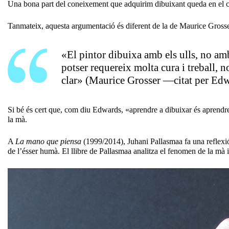
Una bona part del coneixement que adquirim dibuixant queda en el co
Tanmateix, aquesta argumentació és diferent de la de Maurice Grosse
«El pintor dibuixa amb els ulls, no amb
potser requereix molta cura i treball, 
clar» (Maurice Grosser —citat per Edw
Si bé és cert que, com diu Edwards, «aprendre a dibuixar és aprendre a
la mà.
A
La mano que piensa
(1999/2014), Juhani Pallasmaa fa una reflexió i
de l’ésser humà. El llibre de Pallasmaa analitza el fenomen de la mà 