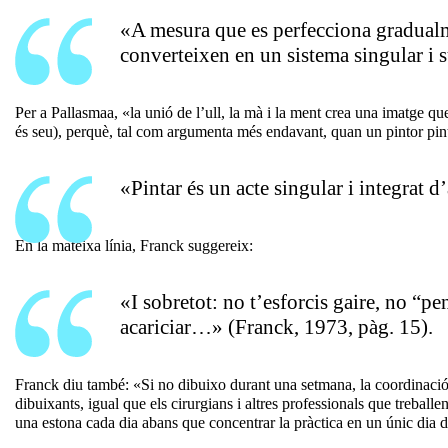
«A mesura que es perfecciona gradualmen
converteixen en un sistema singular i 
Per a Pallasmaa, «la unió de l’ull, la mà i la ment crea una imatge qu
és seu), perquè, tal com argumenta més endavant, quan un pintor pinta
«Pintar és un acte singular i integrat 
En la mateixa línia, Franck suggereix:
«I sobretot: no t’esforcis gaire, no “p
acariciar…» (Franck, 1973, pàg. 15).
Franck diu també: «Si no dibuixo durant una setmana, la coordinació 
dibuixants, igual que els cirurgians i altres professionals que trebal
una estona cada dia abans que concentrar la pràctica en un únic dia d