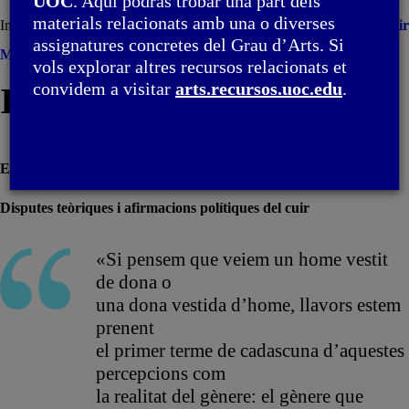
UOC
. Aquí podràs trobar una part dels
materials relacionats amb una o diverses
Introducció
Imprimir
assignatures concretes del Grau d’Arts. Si
Menú
vols explorar altres recursos relacionats et
convidem a visitar
arts.recursos.uoc.edu
.
Introducció
El nostre cos
queer
és un camp de batalla
Disputes teòriques i afirmacions polítiques del cuir
«Si pensem que veiem un home vestit
de dona o
una dona vestida d’home, llavors estem
prenent
el primer terme de cadascuna d’aquestes
percepcions com
la realitat del gènere: el gènere que